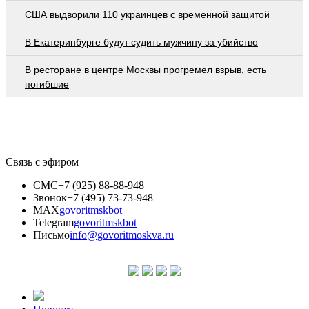
США выдворили 110 украинцев с временной защитой
В Екатеринбурге будут судить мужчину за убийство
В ресторане в центре Москвы прогремел взрыв, есть
погибшие
Связь с эфиром
СМС
+7 (925) 88-88-948
Звонок
+7 (495) 73-73-948
MAX
govoritmskbot
Telegram
govoritmskbot
Письмо
info@govoritmoskva.ru