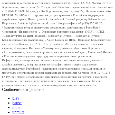
технологий и массовых коммуникаций (Роскомнадзор). Адрес: 123298, Москва, ул. 3-я
Хорошевская, дом 12, пом. 22. Учредитель Общество с ограниченной ответственностью
«РУ ФМ» (123298 Москва, ул. 3-я Хорошевская, дом 12, пом. 22). Доменное имя сайта
GOVORITMOSKVA.RU. Территория распространения – Российская Федерация и
зарубежные страны. Языки: русский и английский. Главный редактор Бабаян Роман
Георгиевич. Email: info@govoritmoskva.ru. Номер телефона: +7 (495) 950-62-26
*Экстремистские и террористические организации, запрещенные в Российской
Федерации: «Правый сектор», «Украинская повстанческая армия» (УПА), «ИГИЛ»,
«Джабхат Фатх аш-Шам» (бывшая «Джабхат ан-Нусра», «Джебхат ан-Нусра»),
Коалиция исламских группировок «Хайят Тахрир аш-Шам», Национал-Большевистская
партия, «Аль-Каида», «УНА-УНСО», «Талибан», «Меджлис крымско-татарского
народа», «Свидетели Иеговы», «Мизантропик Дивижн», «Братство» Корчинского,
«Артподготовка», Религиозная организация «Управленческий центр Свидетелей Иеговы
в России» и входящие в ее структуру местные религиозные организации.
Информация, размещенная на портале, а именно: текстовые материалы, элементы
дизайна, логотипы, товарные знаки, фотографии, видео и аудио охраняются
законодательством Российской Федерации и международными нормами права и не
могут быть использованы без разрешения правообладателей. Согласно ст.ст. 1274,1275
ГК РФ, при любом использовании материалов, размещенных на портале, в том числе
цитировании, активная гиперссылка на материал является обязательной. Мнение
редакции может не совпадать с мнением отдельных авторов и колумнистов.
Сообщение отправлено
play
pause
mute
unmute