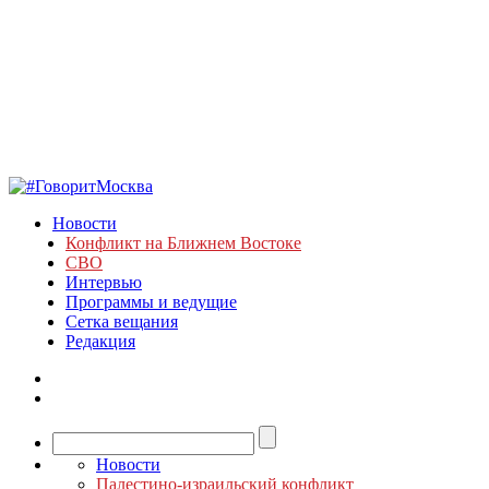
Новости
Конфликт на Ближнем Востоке
СВО
Интервью
Программы и ведущие
Сетка вещания
Редакция
Новости
Палестино-израильский конфликт