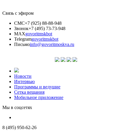
Связь с эфиром
СМС
+7 (925) 88-88-948
Звонок
+7 (495) 73-73-948
MAX
govoritmskbot
Telegram
govoritmskbot
Письмо
info@govoritmoskva.ru
Новости
Интервью
Программы и ведущие
Сетка вещания
Мобильное приложение
Мы в соцсетях
8 (495) 950-62-26