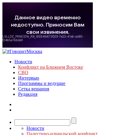
Новости
Конфликт на Ближнем Востоке
СВО
Интервью
Программы и ведущие
Сетка вещания
Редакция
Новости
Палестино-израильский конфликт