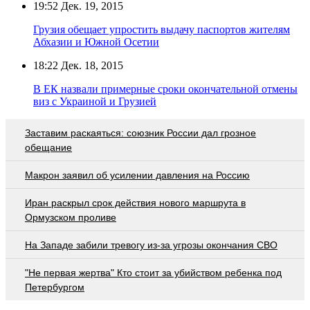
19:52
Дек. 19, 2015
Грузия обещает упростить выдачу паспортов жителям
Абхазии и Южной Осетии
18:22
Дек. 18, 2015
В ЕК назвали примерные сроки окончательной отмены
виз с Украиной и Грузией
Заставим раскаяться: союзник России дал грозное
обещание
Макрон заявил об усилении давления на Россию
Иран раскрыл срок действия нового маршрута в
Ормузском проливе
На Западе забили тревогу из-за угрозы окончания СВО
"Не первая жертва" Кто стоит за убийством ребенка под
Петербургом