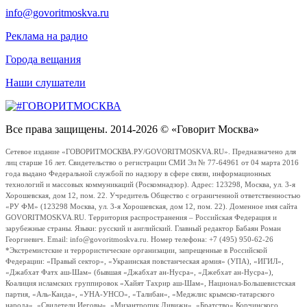
info@govoritmoskva.ru
Реклама на радио
Города вещания
Наши слушатели
Все права защищены. 2014-2026 © «Говорит Москва»
Сетевое издание «ГОВОРИТМОСКВА.РУ/GOVORITMOSKVA.RU». Предназначено для
лиц старше 16 лет. Свидетельство о регистрации СМИ Эл № 77-64961 от 04 марта 2016
года выдано Федеральной службой по надзору в сфере связи, информационных
технологий и массовых коммуникаций (Роскомнадзор). Адрес: 123298, Москва, ул. 3-я
Хорошевская, дом 12, пом. 22. Учредитель Общество с ограниченной ответственностью
«РУ ФМ» (123298 Москва, ул. 3-я Хорошевская, дом 12, пом. 22). Доменное имя сайта
GOVORITMOSKVA.RU. Территория распространения – Российская Федерация и
зарубежные страны. Языки: русский и английский. Главный редактор Бабаян Роман
Георгиевич. Email: info@govoritmoskva.ru. Номер телефона: +7 (495) 950-62-26
*Экстремистские и террористические организации, запрещенные в Российской
Федерации: «Правый сектор», «Украинская повстанческая армия» (УПА), «ИГИЛ»,
«Джабхат Фатх аш-Шам» (бывшая «Джабхат ан-Нусра», «Джебхат ан-Нусра»),
Коалиция исламских группировок «Хайят Тахрир аш-Шам», Национал-Большевистская
партия, «Аль-Каида», «УНА-УНСО», «Талибан», «Меджлис крымско-татарского
народа», «Свидетели Иеговы», «Мизантропик Дивижн», «Братство» Корчинского,