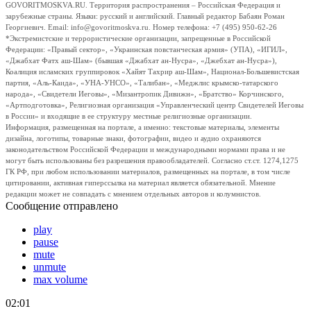
GOVORITMOSKVA.RU. Территория распространения – Российская Федерация и
зарубежные страны. Языки: русский и английский. Главный редактор Бабаян Роман
Георгиевич. Email: info@govoritmoskva.ru. Номер телефона: +7 (495) 950-62-26
*Экстремистские и террористические организации, запрещенные в Российской
Федерации: «Правый сектор», «Украинская повстанческая армия» (УПА), «ИГИЛ»,
«Джабхат Фатх аш-Шам» (бывшая «Джабхат ан-Нусра», «Джебхат ан-Нусра»),
Коалиция исламских группировок «Хайят Тахрир аш-Шам», Национал-Большевистская
партия, «Аль-Каида», «УНА-УНСО», «Талибан», «Меджлис крымско-татарского
народа», «Свидетели Иеговы», «Мизантропик Дивижн», «Братство» Корчинского,
«Артподготовка», Религиозная организация «Управленческий центр Свидетелей Иеговы
в России» и входящие в ее структуру местные религиозные организации.
Информация, размещенная на портале, а именно: текстовые материалы, элементы
дизайна, логотипы, товарные знаки, фотографии, видео и аудио охраняются
законодательством Российской Федерации и международными нормами права и не
могут быть использованы без разрешения правообладателей. Согласно ст.ст. 1274,1275
ГК РФ, при любом использовании материалов, размещенных на портале, в том числе
цитировании, активная гиперссылка на материал является обязательной. Мнение
редакции может не совпадать с мнением отдельных авторов и колумнистов.
Сообщение отправлено
play
pause
mute
unmute
max volume
02:01