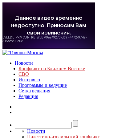
Новости
Конфликт на Ближнем Востоке
СВО
Интервью
Программы и ведущие
Сетка вещания
Редакция
Новости
Палестино-израильский конфликт