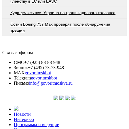
членству в ЕС или ЕАЭС
Куда делись все: Украина на грани кадрового коллапса
Сотни Boeing 737 Max проверят после обнаружения
трещин
Связь с эфиром
СМС
+7 (925) 88-88-948
Звонок
+7 (495) 73-73-948
MAX
govoritmskbot
Telegram
govoritmskbot
Письмо
info@govoritmoskva.ru
Новости
Интервью
Программы и ведущие