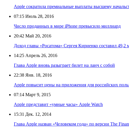
Apple сократила премиальные выплаты высшему начальст
07:15
Июль 28, 2016
Число проданных в мире iPhone превысило миллиард
20:42
Май 20, 2016
Доход главы «Росатома» Сергея Кириенко составил 49,2 
14:25
Апрель 26, 2016
Глава Apple вновь разыграет билет на ланч с собой
22:38
Янв. 18, 2016
Apple повысит цены на приложения для российских поль
07:14
Март 9, 2015
Apple представит «умные часы» Apple Watch
15:31
Дек. 12, 2014
Глава Apple назван «Человеком года» по версии The Financ