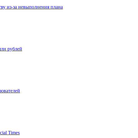
ву из-за невыполнения плана
млн рублей
зователей
ial Times