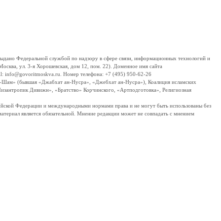
дано Федеральной службой по надзору в сфере связи, информационных технологий и
сква, ул. 3-я Хорошевская, дом 12, пом. 22). Доменное имя сайта
 info@govoritmoskva.ru. Номер телефона: +7 (495) 950-62-26
ш-Шам» (бывшая «Джабхат ан-Нусра», «Джебхат ан-Нусра»), Коалиция исламских
изантропик Дивижн», «Братство» Корчинского, «Артподготовка», Религиозная
ссийской Федерации и международными нормами права и не могут быть использованы без
материал является обязательной. Мнение редакции может не совпадать с мнением