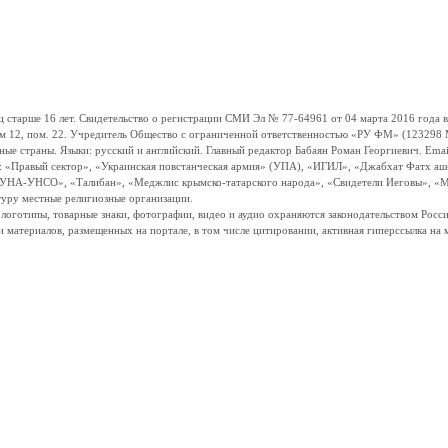
ше 16 лет. Свидетельство о регистрации СМИ Эл № 77-64961 от 04 марта 2016 года вы
ом 12, пом. 22. Учредитель Общество с ограниченной ответственностью «РУ ФМ» (123298 Мо
траны. Языки: русский и английский. Главный редактор Бабаян Роман Георгиевич. Email:
и: «Правый сектор», «Украинская повстанческая армия» (УПА), «ИГИЛ», «Джабхат Фатх а
«УНА-УНСО», «Талибан», «Меджлис крымско-татарского народа», «Свидетели Иеговы», «М
туру местные религиозные организации.
, логотипы, товарные знаки, фотографии, видео и аудио охраняются законодательством Ро
и материалов, размещенных на портале, в том числе цитировании, активная гиперссылка на 