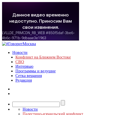
Новости
Конфликт на Ближнем Востоке
СВО
Интервью
Программы и ведущие
Сетка вещания
Редакция
Новости
Палестино-израильский конфликт