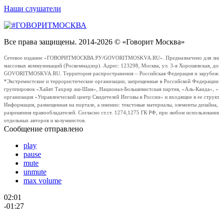
Наши слушатели
Все права защищены. 2014-2026 © «Говорит Москва»
Сетевое издание «ГОВОРИТМОСКВА.РУ/GOVORITMOSKVA.RU». Предназначено для лиц стар
массовых коммуникаций (Роскомнадзор). Адрес: 123298, Москва, ул. 3-я Хорошевская, д
GOVORITMOSKVA.RU. Территория распространения – Российская Федерация и зарубежные с
*Экстремистские и террористические организации, запрещенные в Российской Федераци
группировок «Хайят Тахрир аш-Шам», Национал-Большевистская партия, «Аль-Каида», 
организация «Управленческий центр Свидетелей Иеговы в России» и входящие в ее струк
Информация, размещенная на портале, а именно: текстовые материалы, элементы дизайна
разрешения правообладателей. Согласно ст.ст. 1274,1275 ГК РФ, при любом использовани
отдельных авторов и колумнистов.
Сообщение отправлено
play
pause
mute
unmute
max volume
02:01
-01:27