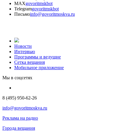
MAX
govoritmskbot
Telegram
govoritmskbot
Письмо
info@govoritmoskva.ru
Новости
Интервью
Программы и ведущие
Сетка вещания
Мобильное приложение
Мы в соцсетях
8 (495) 950-62-26
info@govoritmoskva.ru
Реклама на радио
Города вещания