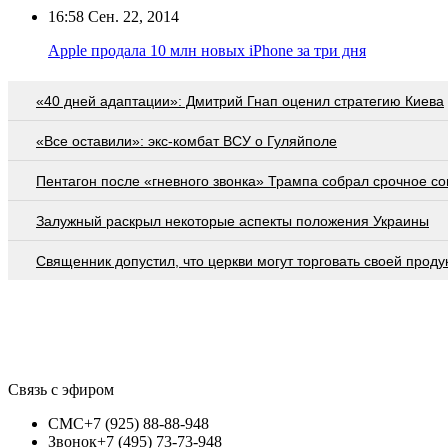
16:58
Сен. 22, 2014
Apple продала 10 млн новых iPhone за три дня
«40 дней адаптации»: Дмитрий Гнап оценил стратегию Киева
«Все оставили»: экс-комбат ВСУ о Гуляйполе
Пентагон после «гневного звонка» Трампа собрал срочное с
Залужный раскрыл некоторые аспекты положения Украины
Священник допустил, что церкви могут торговать своей проду
Связь с эфиром
СМС
+7 (925) 88-88-948
Звонок
+7 (495) 73-73-948