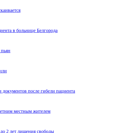
скаивается
циента в больнице Белгорода
 пьян
лили
 документов после гибели пациента
летним местным жителем
 до 2 лет лишения свободы