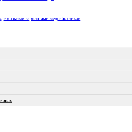
роде низкими зарплатами медработников
гионах