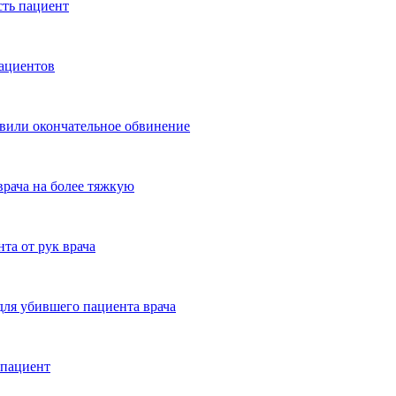
сть пациент
пациентов
явили окончательное обвинение
врача на более тяжкую
та от рук врача
для убившего пациента врача
 пациент