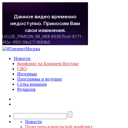
Новости
Конфликт на Ближнем Востоке
СВО
Интервью
Программы и ведущие
Сетка вещания
Редакция
Новости
Палестино-израильский конфликт