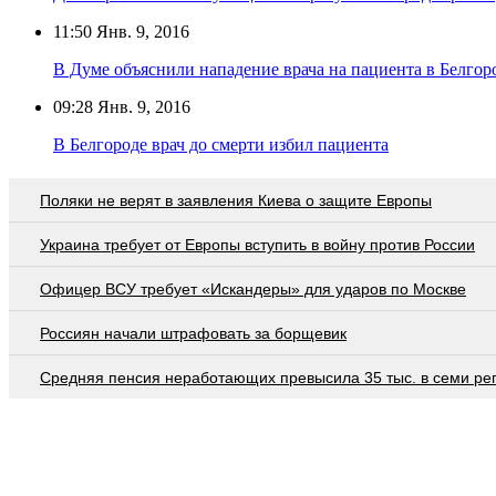
11:50
Янв. 9, 2016
В Думе объяснили нападение врача на пациента в Белго
09:28
Янв. 9, 2016
В Белгороде врач до смерти избил пациента
Поляки не верят в заявления Киева о защите Европы
Украина требует от Европы вступить в войну против России
Офицер ВСУ требует «Искандеры» для ударов по Москве
Россиян начали штрафовать за борщевик
Средняя пенсия неработающих превысила 35 тыс. в семи ре