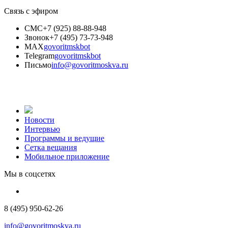
Связь с эфиром
СМС
+7 (925) 88-88-948
Звонок
+7 (495) 73-73-948
MAX
govoritmskbot
Telegram
govoritmskbot
Письмо
info@govoritmoskva.ru
Новости
Интервью
Программы и ведущие
Сетка вещания
Мобильное приложение
Мы в соцсетях
8 (495) 950-62-26
info@govoritmoskva.ru