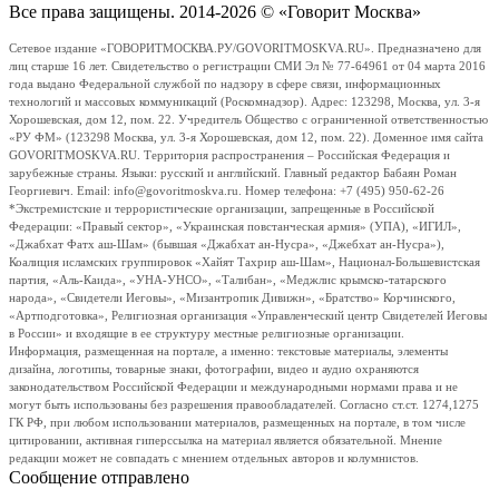
Все права защищены. 2014-2026 © «Говорит Москва»
Сетевое издание «ГОВОРИТМОСКВА.РУ/GOVORITMOSKVA.RU». Предназначено для
лиц старше 16 лет. Свидетельство о регистрации СМИ Эл № 77-64961 от 04 марта 2016
года выдано Федеральной службой по надзору в сфере связи, информационных
технологий и массовых коммуникаций (Роскомнадзор). Адрес: 123298, Москва, ул. 3-я
Хорошевская, дом 12, пом. 22. Учредитель Общество с ограниченной ответственностью
«РУ ФМ» (123298 Москва, ул. 3-я Хорошевская, дом 12, пом. 22). Доменное имя сайта
GOVORITMOSKVA.RU. Территория распространения – Российская Федерация и
зарубежные страны. Языки: русский и английский. Главный редактор Бабаян Роман
Георгиевич. Email: info@govoritmoskva.ru. Номер телефона: +7 (495) 950-62-26
*Экстремистские и террористические организации, запрещенные в Российской
Федерации: «Правый сектор», «Украинская повстанческая армия» (УПА), «ИГИЛ»,
«Джабхат Фатх аш-Шам» (бывшая «Джабхат ан-Нусра», «Джебхат ан-Нусра»),
Коалиция исламских группировок «Хайят Тахрир аш-Шам», Национал-Большевистская
партия, «Аль-Каида», «УНА-УНСО», «Талибан», «Меджлис крымско-татарского
народа», «Свидетели Иеговы», «Мизантропик Дивижн», «Братство» Корчинского,
«Артподготовка», Религиозная организация «Управленческий центр Свидетелей Иеговы
в России» и входящие в ее структуру местные религиозные организации.
Информация, размещенная на портале, а именно: текстовые материалы, элементы
дизайна, логотипы, товарные знаки, фотографии, видео и аудио охраняются
законодательством Российской Федерации и международными нормами права и не
могут быть использованы без разрешения правообладателей. Согласно ст.ст. 1274,1275
ГК РФ, при любом использовании материалов, размещенных на портале, в том числе
цитировании, активная гиперссылка на материал является обязательной. Мнение
редакции может не совпадать с мнением отдельных авторов и колумнистов.
Сообщение отправлено