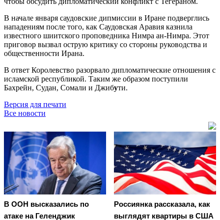
чтобы обсудить дипломатический конфликт с Тегераном.
В начале января саудовские дипмиссии в Иране подверглись
нападениям после того, как Саудовская Аравия казнила
известного шиитского проповедника Нимра ан-Нимра. Этот
приговор вызвал острую критику со стороны руководства и
общественности Ирана.
В ответ Королевство разорвало дипломатические отношения с
исламской республикой. Таким же образом поступили
Бахрейн, Судан, Сомали и Джиб
у
ти.
Версия для печати
Все новости
В ООН высказались по
Россиянка рассказала, как
атаке на Геленджик
выглядят квартиры в США