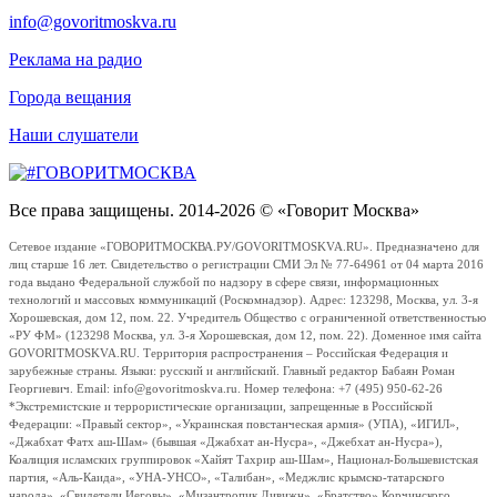
info@govoritmoskva.ru
Реклама на радио
Города вещания
Наши слушатели
Все права защищены. 2014-2026 © «Говорит Москва»
Сетевое издание «ГОВОРИТМОСКВА.РУ/GOVORITMOSKVA.RU». Предназначено для
лиц старше 16 лет. Свидетельство о регистрации СМИ Эл № 77-64961 от 04 марта 2016
года выдано Федеральной службой по надзору в сфере связи, информационных
технологий и массовых коммуникаций (Роскомнадзор). Адрес: 123298, Москва, ул. 3-я
Хорошевская, дом 12, пом. 22. Учредитель Общество с ограниченной ответственностью
«РУ ФМ» (123298 Москва, ул. 3-я Хорошевская, дом 12, пом. 22). Доменное имя сайта
GOVORITMOSKVA.RU. Территория распространения – Российская Федерация и
зарубежные страны. Языки: русский и английский. Главный редактор Бабаян Роман
Георгиевич. Email: info@govoritmoskva.ru. Номер телефона: +7 (495) 950-62-26
*Экстремистские и террористические организации, запрещенные в Российской
Федерации: «Правый сектор», «Украинская повстанческая армия» (УПА), «ИГИЛ»,
«Джабхат Фатх аш-Шам» (бывшая «Джабхат ан-Нусра», «Джебхат ан-Нусра»),
Коалиция исламских группировок «Хайят Тахрир аш-Шам», Национал-Большевистская
партия, «Аль-Каида», «УНА-УНСО», «Талибан», «Меджлис крымско-татарского
народа», «Свидетели Иеговы», «Мизантропик Дивижн», «Братство» Корчинского,