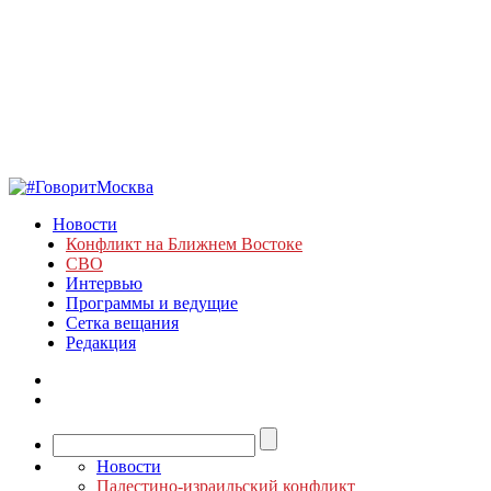
Новости
Конфликт на Ближнем Востоке
СВО
Интервью
Программы и ведущие
Сетка вещания
Редакция
Новости
Палестино-израильский конфликт