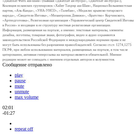
«Джабхат Фатх аш-Шам» (бывшая «Джабхат ан-Нусра», «Джебхат ан-Нусра»),
Коалиция исламских группировок «Хайят Тахрир аш-Шам», Национал-Большевистская
партия, «Аль-Каида», «УНА-УНСО», «Талибан», «Меджлис крымско-татарского
народа», «Свидетели Иеговы», «Мизантропик Дивижн», «Братство» Корчинского,
«Артподготовка», Религиозная организация «Управленческий центр Свидетелей Иеговы
в России» и входящие в ее структуру местные религиозные организации.
Информация, размещенная на портале, а именно: текстовые материалы, элементы
дизайна, логотипы, товарные знаки, фотографии, видео и аудио охраняются
законодательством Российской Федерации и международными нормами права и не
могут быть использованы без разрешения правообладателей. Согласно ст.ст. 1274,1275
ГК РФ, при любом использовании материалов, размещенных на портале, в том числе
цитировании, активная гиперссылка на материал является обязательной. Мнение
редакции может не совпадать с мнением отдельных авторов и колумнистов.
Сообщение отправлено
play
pause
mute
unmute
max volume
02:01
-01:27
repeat off