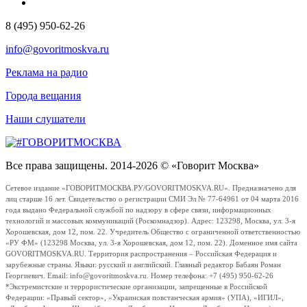
8 (495) 950-62-26
info@govoritmoskva.ru
Реклама на радио
Города вещания
Наши слушатели
Все права защищены. 2014-2026 © «Говорит Москва»
Сетевое издание «ГОВОРИТМОСКВА.РУ/GOVORITMOSKVA.RU». Предназначено для
лиц старше 16 лет. Свидетельство о регистрации СМИ Эл № 77-64961 от 04 марта 2016
года выдано Федеральной службой по надзору в сфере связи, информационных
технологий и массовых коммуникаций (Роскомнадзор). Адрес: 123298, Москва, ул. 3-я
Хорошевская, дом 12, пом. 22. Учредитель Общество с ограниченной ответственностью
«РУ ФМ» (123298 Москва, ул. 3-я Хорошевская, дом 12, пом. 22). Доменное имя сайта
GOVORITMOSKVA.RU. Территория распространения – Российская Федерация и
зарубежные страны. Языки: русский и английский. Главный редактор Бабаян Роман
Георгиевич. Email: info@govoritmoskva.ru. Номер телефона: +7 (495) 950-62-26
*Экстремистские и террористические организации, запрещенные в Российской
Федерации: «Правый сектор», «Украинская повстанческая армия» (УПА), «ИГИЛ»,