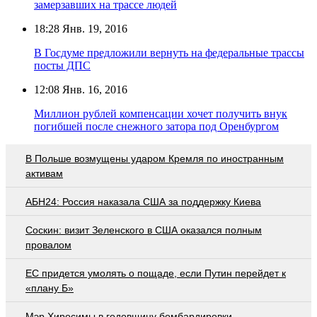
замерзавших на трассе людей
18:28
Янв. 19, 2016
В Госдуме предложили вернуть на федеральные трассы
посты ДПС
12:08
Янв. 16, 2016
Миллион рублей компенсации хочет получить внук
погибшей после снежного затора под Оренбургом
В Польше возмущены ударом Кремля по иностранным
активам
АБН24: Россия наказала США за поддержку Киева
Соскин: визит Зеленского в США оказался полным
провалом
EC придется умолять о пощаде, если Путин перейдет к
«плану Б»
Мэр Хиросимы в годовщину бомбардировки