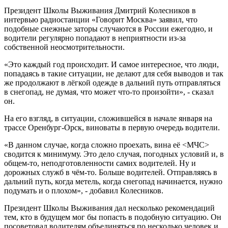
Президент Школы Выживания Дмитрий Колесников в
интервью радиостанции «Говорит Москва» заявил, что
подобные снежные заторы случаются в России ежегодно, и
водители регулярно попадают в неприятности из-за
собственной неосмотрительности.
«Это каждый год происходит. И самое интересное, что люди,
попадаясь в такие ситуации, не делают для себя выводов и так
же продолжают в лёгкой одежде в дальний путь отправляться
в снегопад, не думая, что может что-то произойти», - сказал
он.
На его взгляд, в ситуации, сложившейся в начале января на
трассе Оренбург-Орск, виноваты в первую очередь водители.
«В данном случае, когда сложно проехать, вина её <МЧС>
сводится к минимуму. Это дело случая, погодных условий и, в
общем-то, неподготовленности самих водителей. Ну и
дорожных служб в чём-то. Больше водителей. Отправляясь в
дальний путь, когда метель, когда снегопад начинается, нужно
подумать и о плохом», - добавил Колесников.
Президент Школы Выживания дал несколько рекомендаций
тем, кто в будущем мог бы попасть в подобную ситуацию. Он
посоветовал водителям объединяться по несколько человек и