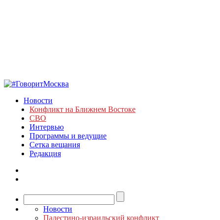
Новости
Конфликт на Ближнем Востоке
СВО
Интервью
Программы и ведущие
Сетка вещания
Редакция
Новости
Палестино-израильский конфликт