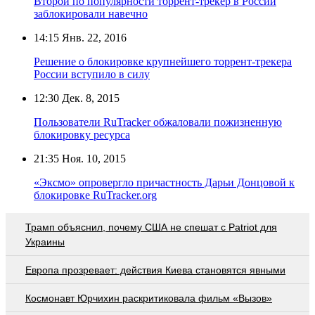
Второй по популярности торрент-трекер в России
заблокировали навечно
14:15
Янв. 22, 2016
Решение о блокировке крупнейшего торрент-трекера
России вступило в силу
12:30
Дек. 8, 2015
Пользователи RuTracker обжаловали пожизненную
блокировку ресурса
21:35
Ноя. 10, 2015
«Эксмо» опровергло причастность Дарьи Донцовой к
блокировке RuTracker.org
Трамп объяснил, почему США не спешат с Patriot для
Украины
Европа прозревает: действия Киева становятся явными
Космонавт Юрчихин раскритиковала фильм «Вызов»