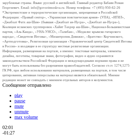
зарубежные страны. Языки: русский и английский. Главный редактор Бабаян Роман
Георгиевич. Email: info@govoritmoskva.ru. Номер телефона: +7 (495) 950-62-26
*Экстремистские и террористические организации, запрещенные в Российской
Федерации: «Правый сектор», «Украинская повстанческая армия» (УПА), «ИГИЛ»,
«Джабхат Фатх аш-Шам» (бывшая «Джабхат ан-Нусра», «Джебхат ан-Нусра»),
Коалиция исламских группировок «Хайят Тахрир аш-Шам», Национал-Большевистская
партия, «Аль-Каида», «УНА-УНСО», «Талибан», «Меджлис крымско-татарского
народа», «Свидетели Иеговы», «Мизантропик Дивижн», «Братство» Корчинского,
«Артподготовка», Религиозная организация «Управленческий центр Свидетелей Иеговы
в России» и входящие в ее структуру местные религиозные организации.
Информация, размещенная на портале, а именно: текстовые материалы, элементы
дизайна, логотипы, товарные знаки, фотографии, видео и аудио охраняются
законодательством Российской Федерации и международными нормами права и не
могут быть использованы без разрешения правообладателей. Согласно ст.ст. 1274,1275
ГК РФ, при любом использовании материалов, размещенных на портале, в том числе
цитировании, активная гиперссылка на материал является обязательной. Мнение
редакции может не совпадать с мнением отдельных авторов и колумнистов.
Сообщение отправлено
play
pause
mute
unmute
max volume
02:01
-01:27