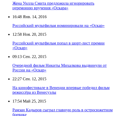
Жена Уилла Смита предложила игнорировать
церемонию вручения «Оскара»
16:48
Янв. 14, 2016
Российский мультфильм номинировали на «Оскар»
12:58
Ноя. 20, 2015
Российский мультфильм попал в шорт-лист премии
«Оскар»
09:13
Сен. 22, 2015
Очередной фильм Никиты Михалкова выдвинули от
России на «Оскар»
22:27
Сен. 12, 2015
На кинофестивале в Венеции впервые победил фильм
режиссёра из Венесуэлы
17:54
Май 25, 2015
Рамзан Кадыров сыграл главную роль в остросюжетном
боевике