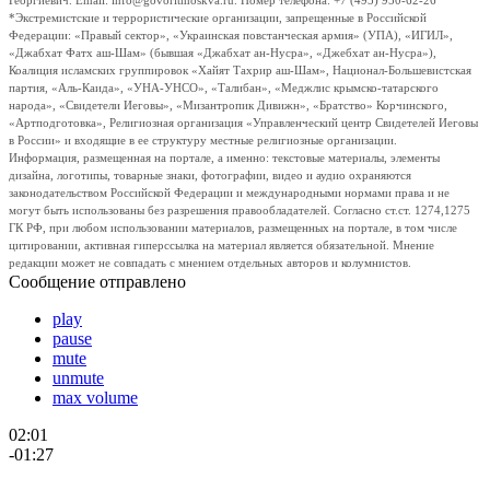
Георгиевич. Email: info@govoritmoskva.ru. Номер телефона: +7 (495) 950-62-26
*Экстремистские и террористические организации, запрещенные в Российской
Федерации: «Правый сектор», «Украинская повстанческая армия» (УПА), «ИГИЛ»,
«Джабхат Фатх аш-Шам» (бывшая «Джабхат ан-Нусра», «Джебхат ан-Нусра»),
Коалиция исламских группировок «Хайят Тахрир аш-Шам», Национал-Большевистская
партия, «Аль-Каида», «УНА-УНСО», «Талибан», «Меджлис крымско-татарского
народа», «Свидетели Иеговы», «Мизантропик Дивижн», «Братство» Корчинского,
«Артподготовка», Религиозная организация «Управленческий центр Свидетелей Иеговы
в России» и входящие в ее структуру местные религиозные организации.
Информация, размещенная на портале, а именно: текстовые материалы, элементы
дизайна, логотипы, товарные знаки, фотографии, видео и аудио охраняются
законодательством Российской Федерации и международными нормами права и не
могут быть использованы без разрешения правообладателей. Согласно ст.ст. 1274,1275
ГК РФ, при любом использовании материалов, размещенных на портале, в том числе
цитировании, активная гиперссылка на материал является обязательной. Мнение
редакции может не совпадать с мнением отдельных авторов и колумнистов.
Сообщение отправлено
play
pause
mute
unmute
max volume
02:01
-01:27