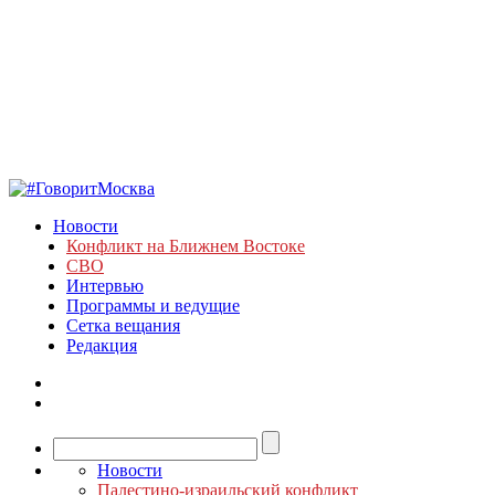
Новости
Конфликт на Ближнем Востоке
СВО
Интервью
Программы и ведущие
Сетка вещания
Редакция
Новости
Палестино-израильский конфликт