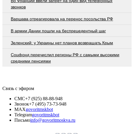
Во Франции ввели запрет на один вид телефонных
звонков
Варшава отреагировала на перенос посольства РФ
В армии Дании пошли на беспрецедентный шаг
Зеленский: у Украины нет планов возвращать Крым
Соцфонд перечислил регионы РФ с самыми высокими
средними пенсиями
Связь с эфиром
СМС
+7 (925) 88-88-948
Звонок
+7 (495) 73-73-948
MAX
govoritmskbot
Telegram
govoritmskbot
Письмо
info@govoritmoskva.ru