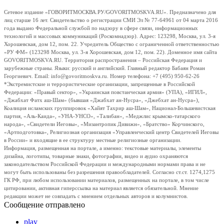
Сетевое издание «ГОВОРИТМОСКВА.РУ/GOVORITMOSKVA.RU». Предназначено для
лиц старше 16 лет. Свидетельство о регистрации СМИ Эл № 77-64961 от 04 марта 2016
года выдано Федеральной службой по надзору в сфере связи, информационных
технологий и массовых коммуникаций (Роскомнадзор). Адрес: 123298, Москва, ул. 3-я
Хорошевская, дом 12, пом. 22. Учредитель Общество с ограниченной ответственностью
«РУ ФМ» (123298 Москва, ул. 3-я Хорошевская, дом 12, пом. 22). Доменное имя сайта
GOVORITMOSKVA.RU. Территория распространения – Российская Федерация и
зарубежные страны. Языки: русский и английский. Главный редактор Бабаян Роман
Георгиевич. Email: info@govoritmoskva.ru. Номер телефона: +7 (495) 950-62-26
*Экстремистские и террористические организации, запрещенные в Российской
Федерации: «Правый сектор», «Украинская повстанческая армия» (УПА), «ИГИЛ»,
«Джабхат Фатх аш-Шам» (бывшая «Джабхат ан-Нусра», «Джебхат ан-Нусра»),
Коалиция исламских группировок «Хайят Тахрир аш-Шам», Национал-Большевистская
партия, «Аль-Каида», «УНА-УНСО», «Талибан», «Меджлис крымско-татарского
народа», «Свидетели Иеговы», «Мизантропик Дивижн», «Братство» Корчинского,
«Артподготовка», Религиозная организация «Управленческий центр Свидетелей Иеговы
в России» и входящие в ее структуру местные религиозные организации.
Информация, размещенная на портале, а именно: текстовые материалы, элементы
дизайна, логотипы, товарные знаки, фотографии, видео и аудио охраняются
законодательством Российской Федерации и международными нормами права и не
могут быть использованы без разрешения правообладателей. Согласно ст.ст. 1274,1275
ГК РФ, при любом использовании материалов, размещенных на портале, в том числе
цитировании, активная гиперссылка на материал является обязательной. Мнение
редакции может не совпадать с мнением отдельных авторов и колумнистов.
Сообщение отправлено
play