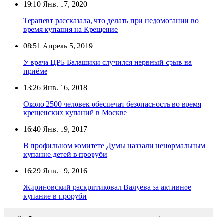
19:10
Янв. 17, 2020
Терапевт рассказала, что делать при недомогании во
время купания на Крещение
08:51
Апрель 5, 2019
У врача ЦРБ Балашихи случился нервный срыв на
приёме
13:26
Янв. 16, 2018
Около 2500 человек обеспечат безопасность во время
крещенских купаний в Москве
16:40
Янв. 19, 2017
В профильном комитете Думы назвали ненормальным
купание детей в проруби
16:29
Янв. 19, 2016
Жириновский раскритиковал Валуева за активное
купание в проруби