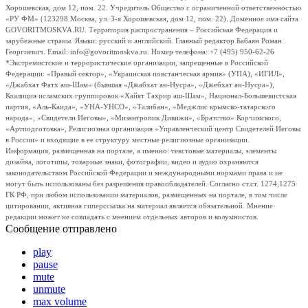
Хорошевская, дом 12, пом. 22. Учредитель Общество с ограниченной ответственностью
«РУ ФМ» (123298 Москва, ул. 3-я Хорошевская, дом 12, пом. 22). Доменное имя сайта
GOVORITMOSKVA.RU. Территория распространения – Российская Федерация и
зарубежные страны. Языки: русский и английский. Главный редактор Бабаян Роман
Георгиевич. Email: info@govoritmoskva.ru. Номер телефона: +7 (495) 950-62-26
*Экстремистские и террористические организации, запрещенные в Российской
Федерации: «Правый сектор», «Украинская повстанческая армия» (УПА), «ИГИЛ»,
«Джабхат Фатх аш-Шам» (бывшая «Джабхат ан-Нусра», «Джебхат ан-Нусра»),
Коалиция исламских группировок «Хайят Тахрир аш-Шам», Национал-Большевистская
партия, «Аль-Каида», «УНА-УНСО», «Талибан», «Меджлис крымско-татарского
народа», «Свидетели Иеговы», «Мизантропик Дивижн», «Братство» Корчинского,
«Артподготовка», Религиозная организация «Управленческий центр Свидетелей Иеговы
в России» и входящие в ее структуру местные религиозные организации.
Информация, размещенная на портале, а именно: текстовые материалы, элементы
дизайна, логотипы, товарные знаки, фотографии, видео и аудио охраняются
законодательством Российской Федерации и международными нормами права и не
могут быть использованы без разрешения правообладателей. Согласно ст.ст. 1274,1275
ГК РФ, при любом использовании материалов, размещенных на портале, в том числе
цитировании, активная гиперссылка на материал является обязательной. Мнение
редакции может не совпадать с мнением отдельных авторов и колумнистов.
Сообщение отправлено
play
pause
mute
unmute
max volume