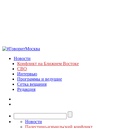
Новости
Конфликт на Ближнем Востоке
СВО
Интервью
Программы и ведущие
Сетка вещания
Редакция
Новости
Палестино-израильский конфликт