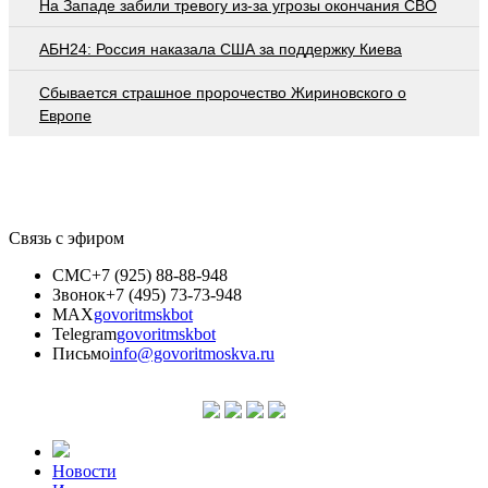
На Западе забили тревогу из-за угрозы окончания СВО
АБН24: Россия наказала США за поддержку Киева
Сбывается страшное пророчество Жириновского о
Европе
Связь с эфиром
СМС
+7 (925) 88-88-948
Звонок
+7 (495) 73-73-948
MAX
govoritmskbot
Telegram
govoritmskbot
Письмо
info@govoritmoskva.ru
Новости