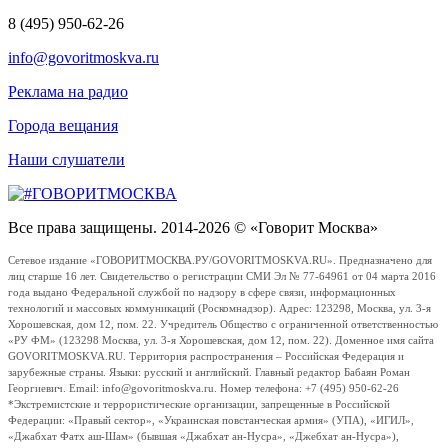
8 (495) 950-62-26
info@govoritmoskva.ru
Реклама на радио
Города вещания
Наши слушатели
Все права защищены. 2014-2026 © «Говорит Москва»
Сетевое издание «ГОВОРИТМОСКВА.РУ/GOVORITMOSKVA.RU». Предназначено для
лиц старше 16 лет. Свидетельство о регистрации СМИ Эл № 77-64961 от 04 марта 2016
года выдано Федеральной службой по надзору в сфере связи, информационных
технологий и массовых коммуникаций (Роскомнадзор). Адрес: 123298, Москва, ул. 3-я
Хорошевская, дом 12, пом. 22. Учредитель Общество с ограниченной ответственностью
«РУ ФМ» (123298 Москва, ул. 3-я Хорошевская, дом 12, пом. 22). Доменное имя сайта
GOVORITMOSKVA.RU. Территория распространения – Российская Федерация и
зарубежные страны. Языки: русский и английский. Главный редактор Бабаян Роман
Георгиевич. Email: info@govoritmoskva.ru. Номер телефона: +7 (495) 950-62-26
*Экстремистские и террористические организации, запрещенные в Российской
Федерации: «Правый сектор», «Украинская повстанческая армия» (УПА), «ИГИЛ»,
«Джабхат Фатх аш-Шам» (бывшая «Джабхат ан-Нусра», «Джебхат ан-Нусра»),