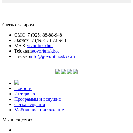
Связь с эфиром
СМС
+7 (925) 88-88-948
Звонок
+7 (495) 73-73-948
MAX
govoritmskbot
Telegram
govoritmskbot
Письмо
info@govoritmoskva.ru
Новости
Интервью
Программы и ведущие
Сетка вещания
Мобильное приложение
Мы в соцсетях