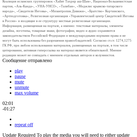
Коалиция исламских группировок «Хайят Тахрир аш-Шам», Национал-Большевистская
партия, «Аль-Каида», «УНА-УНСО», «Талибан», «Меджлис крымско-татарского
народа», «Свидетели Иеговы», «Мизантропик Дивижн», «Братство» Корчинского,
«Артподготовка», Религиозная организация «Управленческий центр Свидетелей Иеговы
в России» и входящие в ее структуру местные религиозные организации.
Информация, размещенная на портале, а именно: текстовые материалы, элементы
дизайна, логотипы, товарные знаки, фотографии, видео и аудио охраняются
законодательством Российской Федерации и международными нормами права и не
могут быть использованы без разрешения правообладателей. Согласно ст.ст. 1274,1275
ГК РФ, при любом использовании материалов, размещенных на портале, в том числе
цитировании, активная гиперссылка на материал является обязательной. Мнение
редакции может не совпадать с мнением отдельных авторов и колумнистов.
Сообщение отправлено
play
pause
mute
unmute
max volume
02:01
-01:27
repeat off
Update Required
To play the media you will need to either update