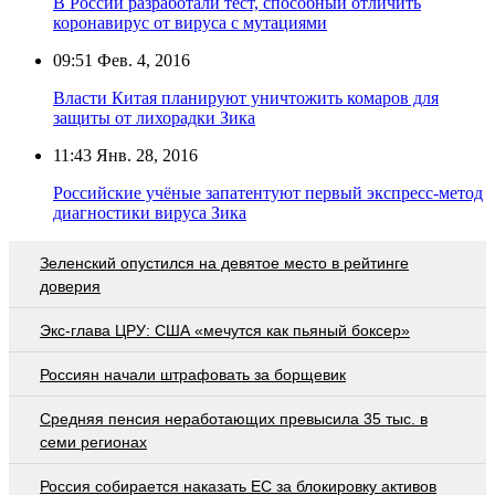
В России разработали тест, способный отличить
коронавирус от вируса с мутациями
09:51
Фев. 4, 2016
Власти Китая планируют уничтожить комаров для
защиты от лихорадки Зика
11:43
Янв. 28, 2016
Российские учёные запатентуют первый экспресс-метод
диагностики вируса Зика
Зеленский опустился на девятое место в рейтинге
доверия
Экс-глава ЦРУ: США «мечутся как пьяный боксер»
Россиян начали штрафовать за борщевик
Средняя пенсия неработающих превысила 35 тыс. в
семи регионах
Россия собирается наказать EC за блокировку активов