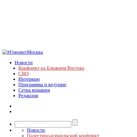
Новости
Конфликт на Ближнем Востоке
СВО
Интервью
Программы и ведущие
Сетка вещания
Редакция
Новости
Палестино-израильский конфликт