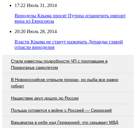
17:22
Июль 31, 2014
Виноделы Крыма просят Путина ограничить импорт
вина из Евросоюза
20:20
Июль 28, 2014
Власти Крыма не станут назначать Депардье главой
отрасли виноделия
Стали известны подробности ЧП с пропавшим в
Приангарье самолетом
В Новороссийске открыли проран, но рыба все равно
гибнет
Нашествие акул дошло до России
Польша готовится к войне с Россией — Сикорский
Взрывчатка в небе над Германией: что скрывает МВД