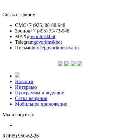
Связь с эфиром
СМС
+7 (925) 88-88-948
Звонок
+7 (495) 73-73-948
MAX
govoritmskbot
Telegram
govoritmskbot
Письмо
info@govoritmoskva.ru
Новости
Интервью
Программы и ведущие
Сетка вещания
Мобильное приложение
Мы в соцсетях
8 (495) 950-62-26