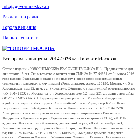
info@govoritmoskva.ru
Реклама на радио
Города вещания
Наши слушатели
Все права защищены. 2014-2026 © «Говорит Москва»
Сетевое издание «ГОВОРИТМОСКВА.РУ/GOVORITMOSKVA.RU». Предназначено для
лиц старше 16 лет. Свидетельство о регистрации СМИ Эл № 77-64961 от 04 марта 2016
года выдано Федеральной службой по надзору в сфере связи, информационных
технологий и массовых коммуникаций (Роскомнадзор). Адрес: 123298, Москва, ул. 3-я
Хорошевская, дом 12, пом. 22. Учредитель Общество с ограниченной ответственностью
«РУ ФМ» (123298 Москва, ул. 3-я Хорошевская, дом 12, пом. 22). Доменное имя сайта
GOVORITMOSKVA.RU. Территория распространения – Российская Федерация и
зарубежные страны. Языки: русский и английский. Главный редактор Бабаян Роман
Георгиевич. Email: info@govoritmoskva.ru. Номер телефона: +7 (495) 950-62-26
*Экстремистские и террористические организации, запрещенные в Российской
Федерации: «Правый сектор», «Украинская повстанческая армия» (УПА), «ИГИЛ»,
«Джабхат Фатх аш-Шам» (бывшая «Джабхат ан-Нусра», «Джебхат ан-Нусра»),
Коалиция исламских группировок «Хайят Тахрир аш-Шам», Национал-Большевистская
партия, «Аль-Каида», «УНА-УНСО», «Талибан», «Меджлис крымско-татарского
народа», «Свидетели Иеговы», «Мизантропик Дивижн», «Братство» Корчинского,