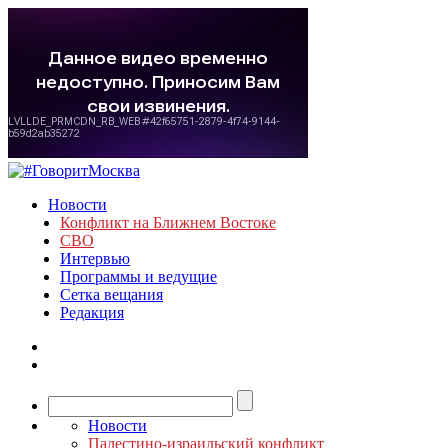
Новости
Конфликт на Ближнем Востоке
СВО
Интервью
Программы и ведущие
Сетка вещания
Редакция
Новости
Палестино-израильский конфликт