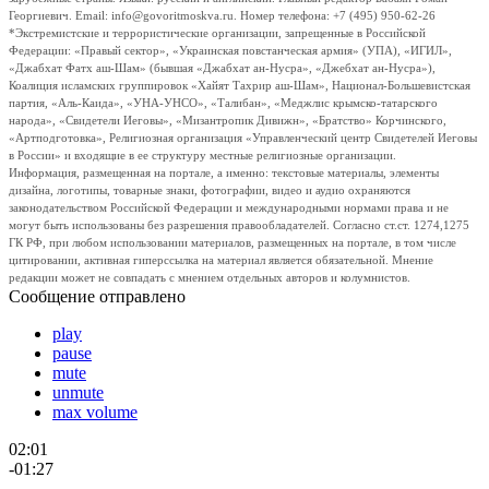
Георгиевич. Email: info@govoritmoskva.ru. Номер телефона: +7 (495) 950-62-26
*Экстремистские и террористические организации, запрещенные в Российской
Федерации: «Правый сектор», «Украинская повстанческая армия» (УПА), «ИГИЛ»,
«Джабхат Фатх аш-Шам» (бывшая «Джабхат ан-Нусра», «Джебхат ан-Нусра»),
Коалиция исламских группировок «Хайят Тахрир аш-Шам», Национал-Большевистская
партия, «Аль-Каида», «УНА-УНСО», «Талибан», «Меджлис крымско-татарского
народа», «Свидетели Иеговы», «Мизантропик Дивижн», «Братство» Корчинского,
«Артподготовка», Религиозная организация «Управленческий центр Свидетелей Иеговы
в России» и входящие в ее структуру местные религиозные организации.
Информация, размещенная на портале, а именно: текстовые материалы, элементы
дизайна, логотипы, товарные знаки, фотографии, видео и аудио охраняются
законодательством Российской Федерации и международными нормами права и не
могут быть использованы без разрешения правообладателей. Согласно ст.ст. 1274,1275
ГК РФ, при любом использовании материалов, размещенных на портале, в том числе
цитировании, активная гиперссылка на материал является обязательной. Мнение
редакции может не совпадать с мнением отдельных авторов и колумнистов.
Сообщение отправлено
play
pause
mute
unmute
max volume
02:01
-01:27