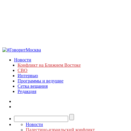
Новости
Конфликт на Ближнем Востоке
СВО
Интервью
Программы и ведущие
Сетка вещания
Редакция
Новости
Палестино-израильский конфликт