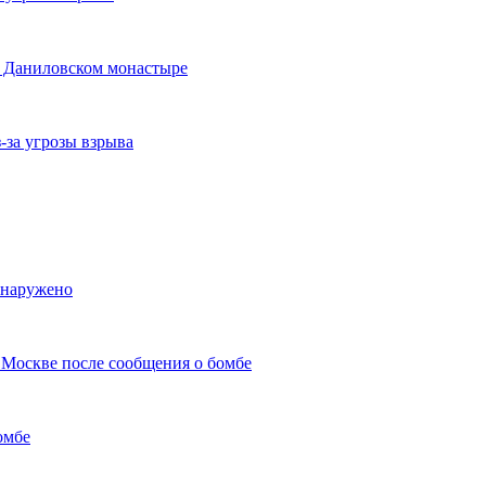
в Даниловском монастыре
-за угрозы взрыва
бнаружено
 Москве после сообщения о бомбе
омбе