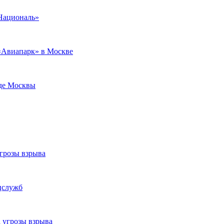
«Националь»
«Авиапарк» в Москве
аде Москвы
угрозы взрыва
цслужб
 угрозы взрыва