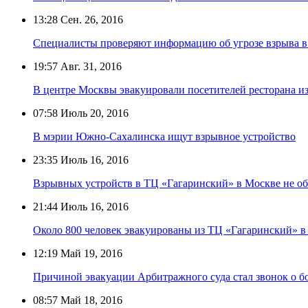
13:28
Сен. 26, 2016
Специалисты проверяют информацию об угрозе взрыва 
19:57
Авг. 31, 2016
В центре Москвы эвакуировали посетителей ресторана из
07:58
Июль 20, 2016
В мэрии Южно-Сахалинска ищут взрывное устройство
23:35
Июль 16, 2016
Взрывных устройств в ТЦ «Гагаринский» в Москве не о
21:44
Июль 16, 2016
Около 800 человек эвакуированы из ТЦ «Гагаринский» в
12:19
Май 19, 2016
Причиной эвакуации Арбитражного суда стал звонок о б
08:57
Май 18, 2016