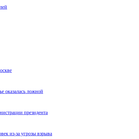
лей
Москве
ье оказалась ложной
инистрации президента
век из-за угрозы взрыва