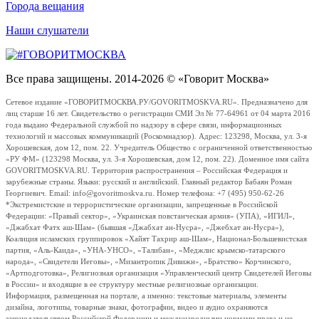
Города вещания
Наши слушатели
Все права защищены. 2014-2026 © «Говорит Москва»
Сетевое издание «ГОВОРИТМОСКВА.РУ/GOVORITMOSKVA.RU». Предназначено для
лиц старше 16 лет. Свидетельство о регистрации СМИ Эл № 77-64961 от 04 марта 2016
года выдано Федеральной службой по надзору в сфере связи, информационных
технологий и массовых коммуникаций (Роскомнадзор). Адрес: 123298, Москва, ул. 3-я
Хорошевская, дом 12, пом. 22. Учредитель Общество с ограниченной ответственностью
«РУ ФМ» (123298 Москва, ул. 3-я Хорошевская, дом 12, пом. 22). Доменное имя сайта
GOVORITMOSKVA.RU. Территория распространения – Российская Федерация и
зарубежные страны. Языки: русский и английский. Главный редактор Бабаян Роман
Георгиевич. Email: info@govoritmoskva.ru. Номер телефона: +7 (495) 950-62-26
*Экстремистские и террористические организации, запрещенные в Российской
Федерации: «Правый сектор», «Украинская повстанческая армия» (УПА), «ИГИЛ»,
«Джабхат Фатх аш-Шам» (бывшая «Джабхат ан-Нусра», «Джебхат ан-Нусра»),
Коалиция исламских группировок «Хайят Тахрир аш-Шам», Национал-Большевистская
партия, «Аль-Каида», «УНА-УНСО», «Талибан», «Меджлис крымско-татарского
народа», «Свидетели Иеговы», «Мизантропик Дивижн», «Братство» Корчинского,
«Артподготовка», Религиозная организация «Управленческий центр Свидетелей Иеговы
в России» и входящие в ее структуру местные религиозные организации.
Информация, размещенная на портале, а именно: текстовые материалы, элементы
дизайна, логотипы, товарные знаки, фотографии, видео и аудио охраняются
законодательством Российской Федерации и международными нормами права и не