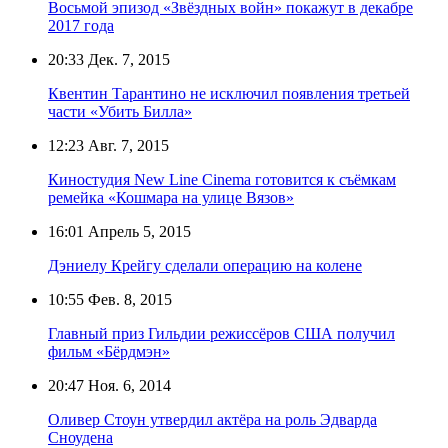
Восьмой эпизод «Звёздных войн» покажут в декабре
2017 года
20:33
Дек. 7, 2015
Квентин Тарантино не исключил появления третьей
части «Убить Билла»
12:23
Авг. 7, 2015
Киностудия New Line Cinema готовится к съёмкам
ремейка «Кошмара на улице Вязов»
16:01
Апрель 5, 2015
Дэниелу Крейгу сделали операцию на колене
10:55
Фев. 8, 2015
Главный приз Гильдии режиссёров США получил
фильм «Бёрдмэн»
20:47
Ноя. 6, 2014
Оливер Стоун утвердил актёра на роль Эдварда
Сноудена