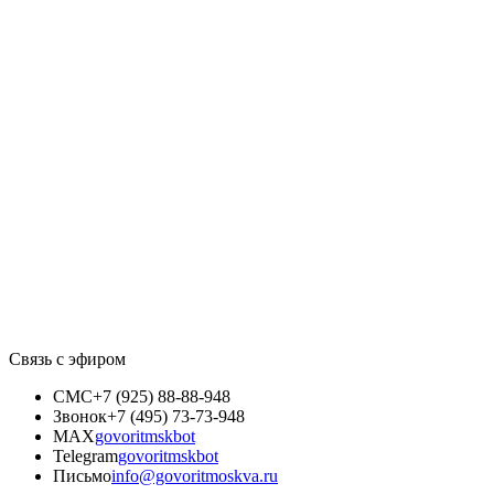
Связь с эфиром
СМС
+7 (925) 88-88-948
Звонок
+7 (495) 73-73-948
MAX
govoritmskbot
Telegram
govoritmskbot
Письмо
info@govoritmoskva.ru