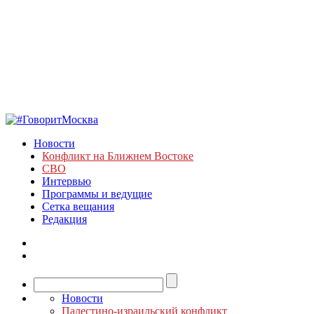
Новости
Конфликт на Ближнем Востоке
СВО
Интервью
Программы и ведущие
Сетка вещания
Редакция
Новости
Палестино-израильский конфликт