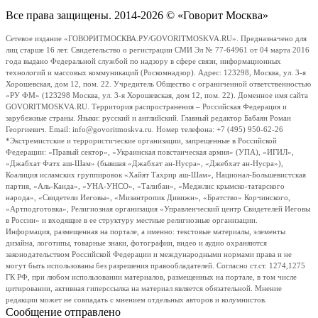
Все права защищены. 2014-2026 © «Говорит Москва»
Сетевое издание «ГОВОРИТМОСКВА.РУ/GOVORITMOSKVA.RU». Предназначено для
лиц старше 16 лет. Свидетельство о регистрации СМИ Эл № 77-64961 от 04 марта 2016
года выдано Федеральной службой по надзору в сфере связи, информационных
технологий и массовых коммуникаций (Роскомнадзор). Адрес: 123298, Москва, ул. 3-я
Хорошевская, дом 12, пом. 22. Учредитель Общество с ограниченной ответственностью
«РУ ФМ» (123298 Москва, ул. 3-я Хорошевская, дом 12, пом. 22). Доменное имя сайта
GOVORITMOSKVA.RU. Территория распространения – Российская Федерация и
зарубежные страны. Языки: русский и английский. Главный редактор Бабаян Роман
Георгиевич. Email: info@govoritmoskva.ru. Номер телефона: +7 (495) 950-62-26
*Экстремистские и террористические организации, запрещенные в Российской
Федерации: «Правый сектор», «Украинская повстанческая армия» (УПА), «ИГИЛ»,
«Джабхат Фатх аш-Шам» (бывшая «Джабхат ан-Нусра», «Джебхат ан-Нусра»),
Коалиция исламских группировок «Хайят Тахрир аш-Шам», Национал-Большевистская
партия, «Аль-Каида», «УНА-УНСО», «Талибан», «Меджлис крымско-татарского
народа», «Свидетели Иеговы», «Мизантропик Дивижн», «Братство» Корчинского,
«Артподготовка», Религиозная организация «Управленческий центр Свидетелей Иеговы
в России» и входящие в ее структуру местные религиозные организации.
Информация, размещенная на портале, а именно: текстовые материалы, элементы
дизайна, логотипы, товарные знаки, фотографии, видео и аудио охраняются
законодательством Российской Федерации и международными нормами права и не
могут быть использованы без разрешения правообладателей. Согласно ст.ст. 1274,1275
ГК РФ, при любом использовании материалов, размещенных на портале, в том числе
цитировании, активная гиперссылка на материал является обязательной. Мнение
редакции может не совпадать с мнением отдельных авторов и колумнистов.
Сообщение отправлено