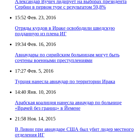
Александар Вучич лидирует на выборах президента
Сербии в первом туре с результатом 59,8%
15:52
Фев. 23, 2016
Отряды курдов в Ираке освободили шведскую
подданную из плена ИГ
19:34
Фев. 16, 2016
Авиаудары по сирийским больницам могут быть
сочтены военными преступлениями
17:27
Фев. 5, 2016
Турция нанесла авиаудар по территории Ирака
14:40
Янв. 10, 2016
Арабская коалиция нанесла авиаудар по больнице
«Врачей без границ» в Йемене
21:58
Ноя. 14, 2015
В Ливии при авиаударе США был убит лидер местного
отделения ИГ