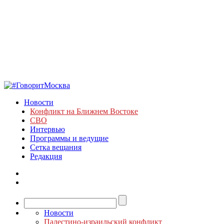
Новости
Конфликт на Ближнем Востоке
СВО
Интервью
Программы и ведущие
Сетка вещания
Редакция
Новости
Палестино-израильский конфликт