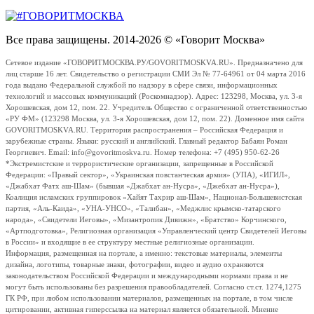
Все права защищены. 2014-2026 © «Говорит Москва»
Сетевое издание «ГОВОРИТМОСКВА.РУ/GOVORITMOSKVA.RU». Предназначено для
лиц старше 16 лет. Свидетельство о регистрации СМИ Эл № 77-64961 от 04 марта 2016
года выдано Федеральной службой по надзору в сфере связи, информационных
технологий и массовых коммуникаций (Роскомнадзор). Адрес: 123298, Москва, ул. 3-я
Хорошевская, дом 12, пом. 22. Учредитель Общество с ограниченной ответственностью
«РУ ФМ» (123298 Москва, ул. 3-я Хорошевская, дом 12, пом. 22). Доменное имя сайта
GOVORITMOSKVA.RU. Территория распространения – Российская Федерация и
зарубежные страны. Языки: русский и английский. Главный редактор Бабаян Роман
Георгиевич. Email: info@govoritmoskva.ru. Номер телефона: +7 (495) 950-62-26
*Экстремистские и террористические организации, запрещенные в Российской
Федерации: «Правый сектор», «Украинская повстанческая армия» (УПА), «ИГИЛ»,
«Джабхат Фатх аш-Шам» (бывшая «Джабхат ан-Нусра», «Джебхат ан-Нусра»),
Коалиция исламских группировок «Хайят Тахрир аш-Шам», Национал-Большевистская
партия, «Аль-Каида», «УНА-УНСО», «Талибан», «Меджлис крымско-татарского
народа», «Свидетели Иеговы», «Мизантропик Дивижн», «Братство» Корчинского,
«Артподготовка», Религиозная организация «Управленческий центр Свидетелей Иеговы
в России» и входящие в ее структуру местные религиозные организации.
Информация, размещенная на портале, а именно: текстовые материалы, элементы
дизайна, логотипы, товарные знаки, фотографии, видео и аудио охраняются
законодательством Российской Федерации и международными нормами права и не
могут быть использованы без разрешения правообладателей. Согласно ст.ст. 1274,1275
ГК РФ, при любом использовании материалов, размещенных на портале, в том числе
цитировании, активная гиперссылка на материал является обязательной. Мнение