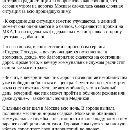
интервью радиостанции «Говорит Москва» сообщил, что
сегодня утром на дорогах Москвы сложилась самая сложная
ситуация за всю прошедшую зиму.
«К середине дня ситуация заметно улучшается, в данный
момент она оценивается в 6 баллов. Сохраняются пробки на
МКАД и на отдельных федеральных магистралях в сторону
центра», - добавил он.
По его словам, в соответствии с прогнозом сервиса
«Яндекс.Погода», к вечеру ожидается потепление, и,
возможно, дождь, что благоприятно скажется на состоянии
дорог. Кроме того, к вечеру коммунальные службы расчистят
основные магистрали.
«Значит, в вечерний час пик дороги позволят автомобилистам
уже свободно добираться из центра. С учётом того, что утром
из-за снега въехало меньше автомобилей, чем в обычный
день, вечерний час пик может пройти в обычном режиме или
даже лучше», - заключил Леонид Медников.
Сильный снег шёл в Москве всю ночь. В городе выпала
половина месячной нормы осадков. Москвичи обвиняют
коммунальные службы в неготовности к снегопаду, хотя о нём
заранее сообщили синоптики. Горожане жалуются на плохую
уборку дорог, тротуаров и территорий во дворах.