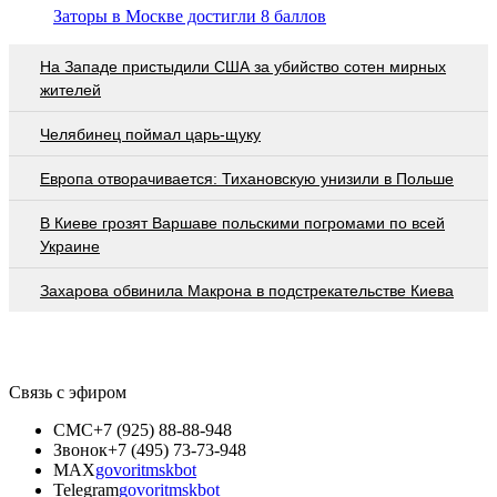
Заторы в Москве достигли 8 баллов
На Западе пристыдили США за убийство сотен мирных
жителей
Челябинец поймал царь-щуку
Европа отворачивается: Тихановскую унизили в Польше
В Киеве грозят Варшаве польскими погромами по всей
Украине
Захарова обвинила Макрона в подстрекательстве Киева
Связь с эфиром
СМС
+7 (925) 88-88-948
Звонок
+7 (495) 73-73-948
MAX
govoritmskbot
Telegram
govoritmskbot