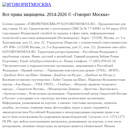
Все права защищены. 2014-2026 © «Говорит Москва»
Сетевое издание «ГОВОРИТМОСКВА.РУ/GOVORITMOSKVA.RU». Предназначено для
лиц старше 16 лет. Свидетельство о регистрации СМИ Эл № 77-64961 от 04 марта 2016
года выдано Федеральной службой по надзору в сфере связи, информационных
технологий и массовых коммуникаций (Роскомнадзор). Адрес: 123298, Москва, ул. 3-я
Хорошевская, дом 12, пом. 22. Учредитель Общество с ограниченной ответственностью
«РУ ФМ» (123298 Москва, ул. 3-я Хорошевская, дом 12, пом. 22). Доменное имя сайта
GOVORITMOSKVA.RU. Территория распространения – Российская Федерация и
зарубежные страны. Языки: русский и английский. Главный редактор Бабаян Роман
Георгиевич. Email: info@govoritmoskva.ru. Номер телефона: +7 (495) 950-62-26
*Экстремистские и террористические организации, запрещенные в Российской
Федерации: «Правый сектор», «Украинская повстанческая армия» (УПА), «ИГИЛ»,
«Джабхат Фатх аш-Шам» (бывшая «Джабхат ан-Нусра», «Джебхат ан-Нусра»),
Коалиция исламских группировок «Хайят Тахрир аш-Шам», Национал-Большевистская
партия, «Аль-Каида», «УНА-УНСО», «Талибан», «Меджлис крымско-татарского
народа», «Свидетели Иеговы», «Мизантропик Дивижн», «Братство» Корчинского,
«Артподготовка», Религиозная организация «Управленческий центр Свидетелей Иеговы
в России» и входящие в ее структуру местные религиозные организации.
Информация, размещенная на портале, а именно: текстовые материалы, элементы
дизайна, логотипы, товарные знаки, фотографии, видео и аудио охраняются
законодательством Российской Федерации и международными нормами права и не
могут быть использованы без разрешения правообладателей. Согласно ст.ст. 1274,1275
ГК РФ, при любом использовании материалов, размещенных на портале, в том числе
цитировании, активная гиперссылка на материал является обязательной. Мнение