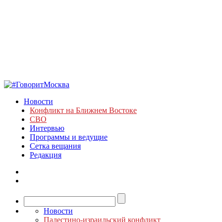
Новости
Конфликт на Ближнем Востоке
СВО
Интервью
Программы и ведущие
Сетка вещания
Редакция
Новости
Палестино-израильский конфликт