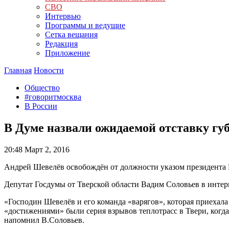
СВО
Интервью
Программы и ведущие
Сетка вещания
Редакция
Приложение
Главная
Новости
Общество
#говоритмосква
В России
В Думе назвали ожидаемой отставку гу
20:48
Март 2, 2016
Андрей Шевелёв освобождён от должности указом президента
Депутат Госдумы от Тверской области Вадим Соловьев в инте
«Господин Шевелёв и его команда «варягов», которая приехала
«достижениями» были серия взрывов теплотрасс в Твери, когда 
напомнил В.Соловьев.