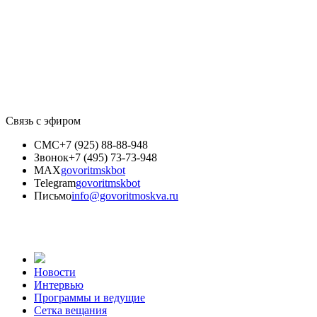
Связь с эфиром
СМС
+7 (925) 88-88-948
Звонок
+7 (495) 73-73-948
MAX
govoritmskbot
Telegram
govoritmskbot
Письмо
info@govoritmoskva.ru
Новости
Интервью
Программы и ведущие
Сетка вещания