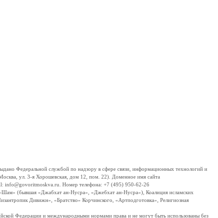
дано Федеральной службой по надзору в сфере связи, информационных технологий и
сква, ул. 3-я Хорошевская, дом 12, пом. 22). Доменное имя сайта
 info@govoritmoskva.ru. Номер телефона: +7 (495) 950-62-26
ш-Шам» (бывшая «Джабхат ан-Нусра», «Джебхат ан-Нусра»), Коалиция исламских
изантропик Дивижн», «Братство» Корчинского, «Артподготовка», Религиозная
ссийской Федерации и международными нормами права и не могут быть использованы без