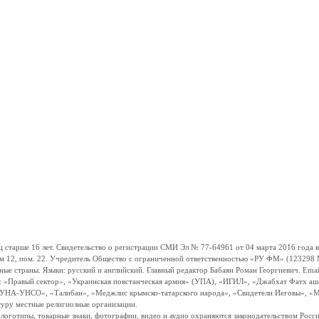
ше 16 лет. Свидетельство о регистрации СМИ Эл № 77-64961 от 04 марта 2016 года вы
ом 12, пом. 22. Учредитель Общество с ограниченной ответственностью «РУ ФМ» (123298 Мо
траны. Языки: русский и английский. Главный редактор Бабаян Роман Георгиевич. Email:
и: «Правый сектор», «Украинская повстанческая армия» (УПА), «ИГИЛ», «Джабхат Фатх а
«УНА-УНСО», «Талибан», «Меджлис крымско-татарского народа», «Свидетели Иеговы», «М
туру местные религиозные организации.
, логотипы, товарные знаки, фотографии, видео и аудио охраняются законодательством Ро