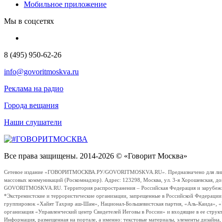
Мобильное приложение
Мы в соцсетях
8 (495) 950-62-26
info@govoritmoskva.ru
Реклама на радио
Города вещания
Наши слушатели
Все права защищены. 2014-2026 © «Говорит Москва»
Сетевое издание «ГОВОРИТМОСКВА.РУ/GOVORITMOSKVA.RU». Предназначено для лиц стар
массовых коммуникаций (Роскомнадзор). Адрес: 123298, Москва, ул. 3-я Хорошевская, д
GOVORITMOSKVA.RU. Территория распространения – Российская Федерация и зарубежные с
*Экстремистские и террористические организации, запрещенные в Российской Федераци
группировок «Хайят Тахрир аш-Шам», Национал-Большевистская партия, «Аль-Каида», 
организация «Управленческий центр Свидетелей Иеговы в России» и входящие в ее струк
Информация, размещенная на портале, а именно: текстовые материалы, элементы дизайна