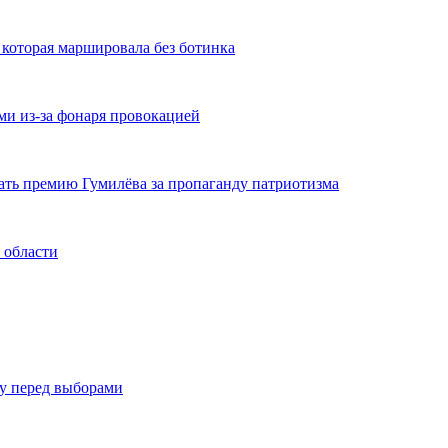
 которая маршировала без ботинка
ми из-за фонаря провокацией
ать премию Гумилёва за пропаганду патриотизма
 области
ку перед выборами