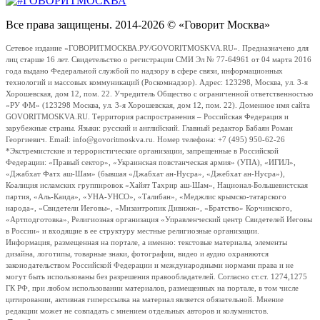
Все права защищены. 2014-2026 © «Говорит Москва»
Сетевое издание «ГОВОРИТМОСКВА.РУ/GOVORITMOSKVA.RU». Предназначено для
лиц старше 16 лет. Свидетельство о регистрации СМИ Эл № 77-64961 от 04 марта 2016
года выдано Федеральной службой по надзору в сфере связи, информационных
технологий и массовых коммуникаций (Роскомнадзор). Адрес: 123298, Москва, ул. 3-я
Хорошевская, дом 12, пом. 22. Учредитель Общество с ограниченной ответственностью
«РУ ФМ» (123298 Москва, ул. 3-я Хорошевская, дом 12, пом. 22). Доменное имя сайта
GOVORITMOSKVA.RU. Территория распространения – Российская Федерация и
зарубежные страны. Языки: русский и английский. Главный редактор Бабаян Роман
Георгиевич. Email: info@govoritmoskva.ru. Номер телефона: +7 (495) 950-62-26
*Экстремистские и террористические организации, запрещенные в Российской
Федерации: «Правый сектор», «Украинская повстанческая армия» (УПА), «ИГИЛ»,
«Джабхат Фатх аш-Шам» (бывшая «Джабхат ан-Нусра», «Джебхат ан-Нусра»),
Коалиция исламских группировок «Хайят Тахрир аш-Шам», Национал-Большевистская
партия, «Аль-Каида», «УНА-УНСО», «Талибан», «Меджлис крымско-татарского
народа», «Свидетели Иеговы», «Мизантропик Дивижн», «Братство» Корчинского,
«Артподготовка», Религиозная организация «Управленческий центр Свидетелей Иеговы
в России» и входящие в ее структуру местные религиозные организации.
Информация, размещенная на портале, а именно: текстовые материалы, элементы
дизайна, логотипы, товарные знаки, фотографии, видео и аудио охраняются
законодательством Российской Федерации и международными нормами права и не
могут быть использованы без разрешения правообладателей. Согласно ст.ст. 1274,1275
ГК РФ, при любом использовании материалов, размещенных на портале, в том числе
цитировании, активная гиперссылка на материал является обязательной. Мнение
редакции может не совпадать с мнением отдельных авторов и колумнистов.