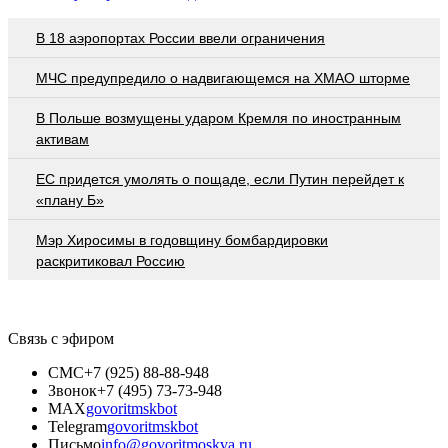
В 18 аэропортах России ввели ограничения
МЧС предупредило о надвигающемся на ХМАО шторме
В Польше возмущены ударом Кремля по иностранным
активам
EC придется умолять о пощаде, если Путин перейдет к
«плану Б»
Мэр Хиросимы в годовщину бомбардировки
раскритиковал Россию
Связь с эфиром
СМС
+7 (925) 88-88-948
Звонок
+7 (495) 73-73-948
MAX
govoritmskbot
Telegram
govoritmskbot
Письмо
info@govoritmoskva.ru