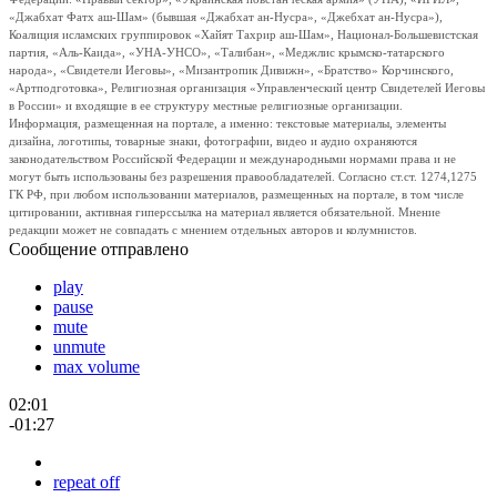
«Джабхат Фатх аш-Шам» (бывшая «Джабхат ан-Нусра», «Джебхат ан-Нусра»),
Коалиция исламских группировок «Хайят Тахрир аш-Шам», Национал-Большевистская
партия, «Аль-Каида», «УНА-УНСО», «Талибан», «Меджлис крымско-татарского
народа», «Свидетели Иеговы», «Мизантропик Дивижн», «Братство» Корчинского,
«Артподготовка», Религиозная организация «Управленческий центр Свидетелей Иеговы
в России» и входящие в ее структуру местные религиозные организации.
Информация, размещенная на портале, а именно: текстовые материалы, элементы
дизайна, логотипы, товарные знаки, фотографии, видео и аудио охраняются
законодательством Российской Федерации и международными нормами права и не
могут быть использованы без разрешения правообладателей. Согласно ст.ст. 1274,1275
ГК РФ, при любом использовании материалов, размещенных на портале, в том числе
цитировании, активная гиперссылка на материал является обязательной. Мнение
редакции может не совпадать с мнением отдельных авторов и колумнистов.
Сообщение отправлено
play
pause
mute
unmute
max volume
02:01
-01:27
repeat off