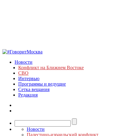
Новости
Конфликт на Ближнем Востоке
СВО
Интервью
Программы и ведущие
Сетка вещания
Редакция
Новости
Палестино-израильский конфликт