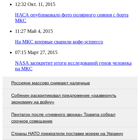
12:32
Окт. 11, 2015
НАСА опубликовало фото полярного сияния с борта
МКС
11:27
Май 4, 2015
На МКС впервые сварили кофе-эспрессо
07:15
Март 27, 2015
NASA засекретит итоги исследований генов человека
на МКС
Россияне массово снимают наличные
Собянин раскритиковал предложение «развернуть
экономику на войну»
Пентагон после «гневного звонка» Трампа собрал
срочное совещание
Страны НАТО прекратили поставки морем на Украину