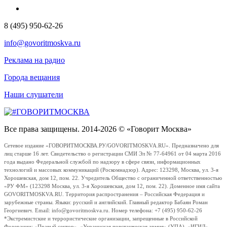
8 (495) 950-62-26
info@govoritmoskva.ru
Реклама на радио
Города вещания
Наши слушатели
Все права защищены. 2014-2026 © «Говорит Москва»
Сетевое издание «ГОВОРИТМОСКВА.РУ/GOVORITMOSKVA.RU». Предназначено для
лиц старше 16 лет. Свидетельство о регистрации СМИ Эл № 77-64961 от 04 марта 2016
года выдано Федеральной службой по надзору в сфере связи, информационных
технологий и массовых коммуникаций (Роскомнадзор). Адрес: 123298, Москва, ул. 3-я
Хорошевская, дом 12, пом. 22. Учредитель Общество с ограниченной ответственностью
«РУ ФМ» (123298 Москва, ул. 3-я Хорошевская, дом 12, пом. 22). Доменное имя сайта
GOVORITMOSKVA.RU. Территория распространения – Российская Федерация и
зарубежные страны. Языки: русский и английский. Главный редактор Бабаян Роман
Георгиевич. Email: info@govoritmoskva.ru. Номер телефона: +7 (495) 950-62-26
*Экстремистские и террористические организации, запрещенные в Российской
Федерации: «Правый сектор», «Украинская повстанческая армия» (УПА), «ИГИЛ»,