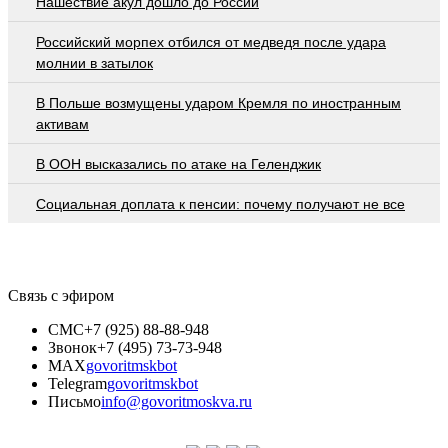
Нашествие акул дошло до России
Российский морпех отбился от медведя после удара
молнии в затылок
В Польше возмущены ударом Кремля по иностранным
активам
В ООН высказались по атаке на Геленджик
Социальная доплата к пенсии: почему получают не все
Связь с эфиром
СМС
+7 (925) 88-88-948
Звонок
+7 (495) 73-73-948
MAX
govoritmskbot
Telegram
govoritmskbot
Письмо
info@govoritmoskva.ru