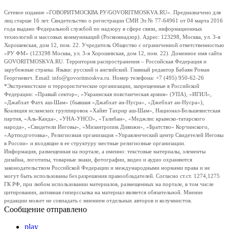
Сетевое издание «ГОВОРИТМОСКВА.РУ/GOVORITMOSKVA.RU». Предназначено для
лиц старше 16 лет. Свидетельство о регистрации СМИ Эл № 77-64961 от 04 марта 2016
года выдано Федеральной службой по надзору в сфере связи, информационных
технологий и массовых коммуникаций (Роскомнадзор). Адрес: 123298, Москва, ул. 3-я
Хорошевская, дом 12, пом. 22. Учредитель Общество с ограниченной ответственностью
«РУ ФМ» (123298 Москва, ул. 3-я Хорошевская, дом 12, пом. 22). Доменное имя сайта
GOVORITMOSKVA.RU. Территория распространения – Российская Федерация и
зарубежные страны. Языки: русский и английский. Главный редактор Бабаян Роман
Георгиевич. Email: info@govoritmoskva.ru. Номер телефона: +7 (495) 950-62-26
*Экстремистские и террористические организации, запрещенные в Российской
Федерации: «Правый сектор», «Украинская повстанческая армия» (УПА), «ИГИЛ»,
«Джабхат Фатх аш-Шам» (бывшая «Джабхат ан-Нусра», «Джебхат ан-Нусра»),
Коалиция исламских группировок «Хайят Тахрир аш-Шам», Национал-Большевистская
партия, «Аль-Каида», «УНА-УНСО», «Талибан», «Меджлис крымско-татарского
народа», «Свидетели Иеговы», «Мизантропик Дивижн», «Братство» Корчинского,
«Артподготовка», Религиозная организация «Управленческий центр Свидетелей Иеговы
в России» и входящие в ее структуру местные религиозные организации.
Информация, размещенная на портале, а именно: текстовые материалы, элементы
дизайна, логотипы, товарные знаки, фотографии, видео и аудио охраняются
законодательством Российской Федерации и международными нормами права и не
могут быть использованы без разрешения правообладателей. Согласно ст.ст. 1274,1275
ГК РФ, при любом использовании материалов, размещенных на портале, в том числе
цитировании, активная гиперссылка на материал является обязательной. Мнение
редакции может не совпадать с мнением отдельных авторов и колумнистов.
Сообщение отправлено
play