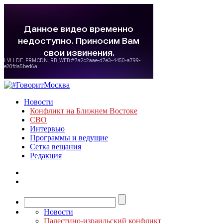
Новости
Конфликт на Ближнем Востоке
СВО
Интервью
Программы и ведущие
Сетка вещания
Редакция
Новости
Палестино-израильский конфликт