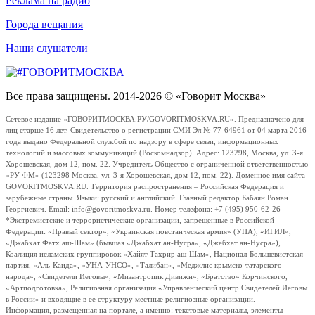
Реклама на радио
Города вещания
Наши слушатели
Все права защищены. 2014-2026 © «Говорит Москва»
Сетевое издание «ГОВОРИТМОСКВА.РУ/GOVORITMOSKVA.RU». Предназначено для
лиц старше 16 лет. Свидетельство о регистрации СМИ Эл № 77-64961 от 04 марта 2016
года выдано Федеральной службой по надзору в сфере связи, информационных
технологий и массовых коммуникаций (Роскомнадзор). Адрес: 123298, Москва, ул. 3-я
Хорошевская, дом 12, пом. 22. Учредитель Общество с ограниченной ответственностью
«РУ ФМ» (123298 Москва, ул. 3-я Хорошевская, дом 12, пом. 22). Доменное имя сайта
GOVORITMOSKVA.RU. Территория распространения – Российская Федерация и
зарубежные страны. Языки: русский и английский. Главный редактор Бабаян Роман
Георгиевич. Email: info@govoritmoskva.ru. Номер телефона: +7 (495) 950-62-26
*Экстремистские и террористические организации, запрещенные в Российской
Федерации: «Правый сектор», «Украинская повстанческая армия» (УПА), «ИГИЛ»,
«Джабхат Фатх аш-Шам» (бывшая «Джабхат ан-Нусра», «Джебхат ан-Нусра»),
Коалиция исламских группировок «Хайят Тахрир аш-Шам», Национал-Большевистская
партия, «Аль-Каида», «УНА-УНСО», «Талибан», «Меджлис крымско-татарского
народа», «Свидетели Иеговы», «Мизантропик Дивижн», «Братство» Корчинского,
«Артподготовка», Религиозная организация «Управленческий центр Свидетелей Иеговы
в России» и входящие в ее структуру местные религиозные организации.
Информация, размещенная на портале, а именно: текстовые материалы, элементы