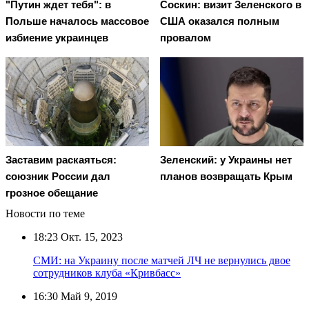
"Путин ждет тебя": в
Соскин: визит Зеленского в
Польше началось массовое
США оказался полным
избиение украинцев
провалом
Заставим раскаяться:
Зеленский: у Украины нет
союзник России дал
планов возвращать Крым
грозное обещание
Новости по теме
18:23
Окт. 15, 2023
СМИ: на Украину после матчей ЛЧ не вернулись двое
сотрудников клуба «Кривбасс»
16:30
Май 9, 2019