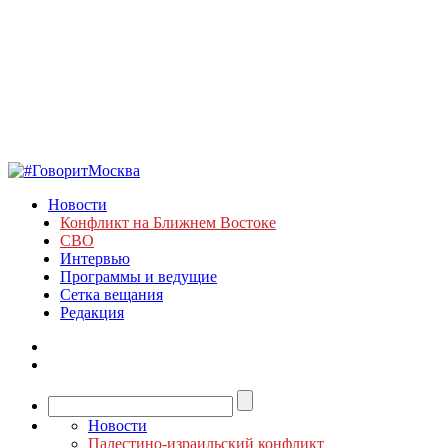
Новости
Конфликт на Ближнем Востоке
СВО
Интервью
Программы и ведущие
Сетка вещания
Редакция
Новости
Палестино-израильский конфликт