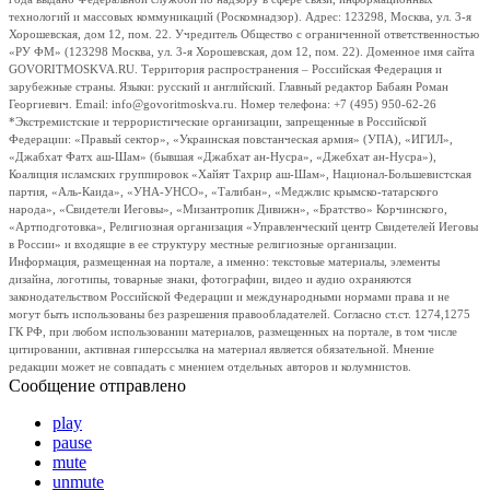
технологий и массовых коммуникаций (Роскомнадзор). Адрес: 123298, Москва, ул. 3-я
Хорошевская, дом 12, пом. 22. Учредитель Общество с ограниченной ответственностью
«РУ ФМ» (123298 Москва, ул. 3-я Хорошевская, дом 12, пом. 22). Доменное имя сайта
GOVORITMOSKVA.RU. Территория распространения – Российская Федерация и
зарубежные страны. Языки: русский и английский. Главный редактор Бабаян Роман
Георгиевич. Email: info@govoritmoskva.ru. Номер телефона: +7 (495) 950-62-26
*Экстремистские и террористические организации, запрещенные в Российской
Федерации: «Правый сектор», «Украинская повстанческая армия» (УПА), «ИГИЛ»,
«Джабхат Фатх аш-Шам» (бывшая «Джабхат ан-Нусра», «Джебхат ан-Нусра»),
Коалиция исламских группировок «Хайят Тахрир аш-Шам», Национал-Большевистская
партия, «Аль-Каида», «УНА-УНСО», «Талибан», «Меджлис крымско-татарского
народа», «Свидетели Иеговы», «Мизантропик Дивижн», «Братство» Корчинского,
«Артподготовка», Религиозная организация «Управленческий центр Свидетелей Иеговы
в России» и входящие в ее структуру местные религиозные организации.
Информация, размещенная на портале, а именно: текстовые материалы, элементы
дизайна, логотипы, товарные знаки, фотографии, видео и аудио охраняются
законодательством Российской Федерации и международными нормами права и не
могут быть использованы без разрешения правообладателей. Согласно ст.ст. 1274,1275
ГК РФ, при любом использовании материалов, размещенных на портале, в том числе
цитировании, активная гиперссылка на материал является обязательной. Мнение
редакции может не совпадать с мнением отдельных авторов и колумнистов.
Сообщение отправлено
play
pause
mute
unmute