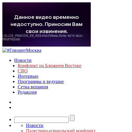
Новости
Конфликт на Ближнем Востоке
СВО
Интервью
Программы и ведущие
Сетка вещания
Редакция
Новости
Палестино-израильский конфликт