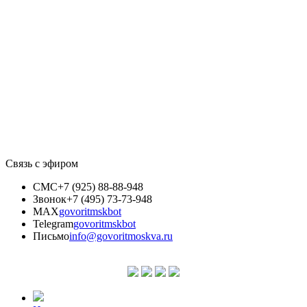
Связь с эфиром
СМС
+7 (925) 88-88-948
Звонок
+7 (495) 73-73-948
MAX
govoritmskbot
Telegram
govoritmskbot
Письмо
info@govoritmoskva.ru