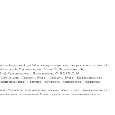
дано Федеральной службой по надзору в сфере связи, информационных технологий и
сква, ул. 3-я Хорошевская, дом 12, пом. 22). Доменное имя сайта
 info@govoritmoskva.ru. Номер телефона: +7 (495) 950-62-26
ш-Шам» (бывшая «Джабхат ан-Нусра», «Джебхат ан-Нусра»), Коалиция исламских
изантропик Дивижн», «Братство» Корчинского, «Артподготовка», Религиозная
ссийской Федерации и международными нормами права и не могут быть использованы без
материал является обязательной. Мнение редакции может не совпадать с мнением