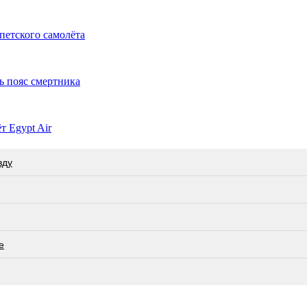
ипетского самолёта
ь пояс смертника
 Egypt Air
вду
е