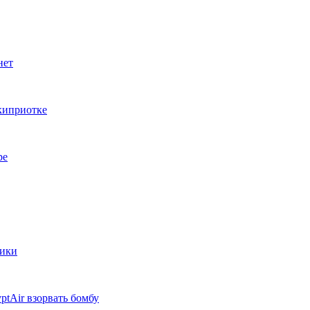
нет
 киприотке
ре
ники
ptAir взорвать бомбу