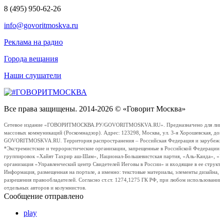
8 (495) 950-62-26
info@govoritmoskva.ru
Реклама на радио
Города вещания
Наши слушатели
Все права защищены. 2014-2026 © «Говорит Москва»
Сетевое издание «ГОВОРИТМОСКВА.РУ/GOVORITMOSKVA.RU». Предназначено для лиц стар
массовых коммуникаций (Роскомнадзор). Адрес: 123298, Москва, ул. 3-я Хорошевская, д
GOVORITMOSKVA.RU. Территория распространения – Российская Федерация и зарубежные с
*Экстремистские и террористические организации, запрещенные в Российской Федераци
группировок «Хайят Тахрир аш-Шам», Национал-Большевистская партия, «Аль-Каида», 
организация «Управленческий центр Свидетелей Иеговы в России» и входящие в ее струк
Информация, размещенная на портале, а именно: текстовые материалы, элементы дизайна
разрешения правообладателей. Согласно ст.ст. 1274,1275 ГК РФ, при любом использовани
отдельных авторов и колумнистов.
Сообщение отправлено
play