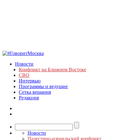
Новости
Конфликт на Ближнем Востоке
СВО
Интервью
Программы и ведущие
Сетка вещания
Редакция
Новости
Палестино-израильский конфликт