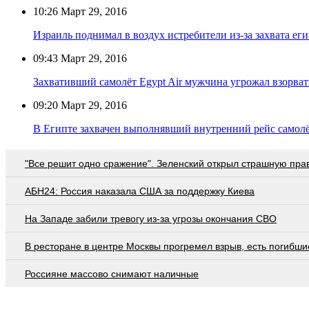
10:26
Март 29, 2016
Израиль поднимал в воздух истребители из-за захвата ег
09:43
Март 29, 2016
Захвативший самолёт Egypt Air мужчина угрожал взорват
09:20
Март 29, 2016
В Египте захвачен выполнявший внутренний рейс самолёт
"Все решит одно сражение". Зеленский открыл страшную пра
АБН24: Россия наказала США за поддержку Киева
На Западе забили тревогу из-за угрозы окончания СВО
В ресторане в центре Москвы прогремел взрыв, есть погибши
Россияне массово снимают наличные