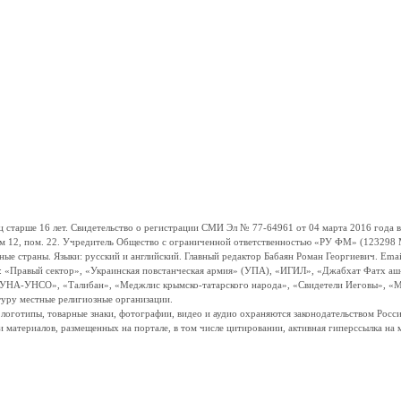
ше 16 лет. Свидетельство о регистрации СМИ Эл № 77-64961 от 04 марта 2016 года вы
ом 12, пом. 22. Учредитель Общество с ограниченной ответственностью «РУ ФМ» (123298 Мо
траны. Языки: русский и английский. Главный редактор Бабаян Роман Георгиевич. Email:
и: «Правый сектор», «Украинская повстанческая армия» (УПА), «ИГИЛ», «Джабхат Фатх а
«УНА-УНСО», «Талибан», «Меджлис крымско-татарского народа», «Свидетели Иеговы», «М
туру местные религиозные организации.
, логотипы, товарные знаки, фотографии, видео и аудио охраняются законодательством Ро
и материалов, размещенных на портале, в том числе цитировании, активная гиперссылка на 