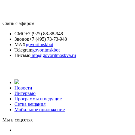
Связь с эфиром
СМС
+7 (925) 88-88-948
Звонок
+7 (495) 73-73-948
MAX
govoritmskbot
Telegram
govoritmskbot
Письмо
info@govoritmoskva.ru
Новости
Интервью
Программы и ведущие
Сетка вещания
Мобильное приложение
Мы в соцсетях