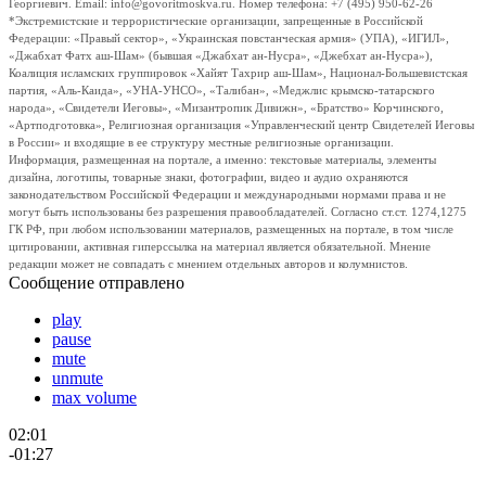
Георгиевич. Email: info@govoritmoskva.ru. Номер телефона: +7 (495) 950-62-26
*Экстремистские и террористические организации, запрещенные в Российской
Федерации: «Правый сектор», «Украинская повстанческая армия» (УПА), «ИГИЛ»,
«Джабхат Фатх аш-Шам» (бывшая «Джабхат ан-Нусра», «Джебхат ан-Нусра»),
Коалиция исламских группировок «Хайят Тахрир аш-Шам», Национал-Большевистская
партия, «Аль-Каида», «УНА-УНСО», «Талибан», «Меджлис крымско-татарского
народа», «Свидетели Иеговы», «Мизантропик Дивижн», «Братство» Корчинского,
«Артподготовка», Религиозная организация «Управленческий центр Свидетелей Иеговы
в России» и входящие в ее структуру местные религиозные организации.
Информация, размещенная на портале, а именно: текстовые материалы, элементы
дизайна, логотипы, товарные знаки, фотографии, видео и аудио охраняются
законодательством Российской Федерации и международными нормами права и не
могут быть использованы без разрешения правообладателей. Согласно ст.ст. 1274,1275
ГК РФ, при любом использовании материалов, размещенных на портале, в том числе
цитировании, активная гиперссылка на материал является обязательной. Мнение
редакции может не совпадать с мнением отдельных авторов и колумнистов.
Сообщение отправлено
play
pause
mute
unmute
max volume
02:01
-01:27