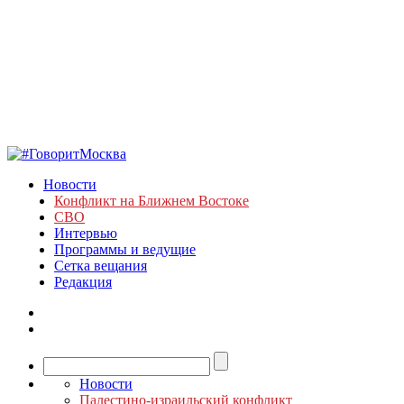
Новости
Конфликт на Ближнем Востоке
СВО
Интервью
Программы и ведущие
Сетка вещания
Редакция
Новости
Палестино-израильский конфликт