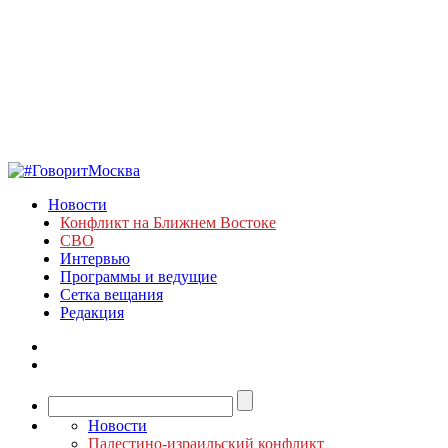
Новости
Конфликт на Ближнем Востоке
СВО
Интервью
Программы и ведущие
Сетка вещания
Редакция
Новости
Палестино-израильский конфликт