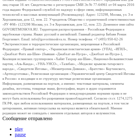
лиц старше 16 лет. Свидетельство о регистрации СМИ Эл № 77-64961 от 04 марта 2016
года выдано Федеральной службой по надзору в сфере связи, информационных
технологий и массовых коммуникаций (Роскомнадзор). Адрес: 123298, Москва, ул. 3-я
Хорошевская, дом 12, пом. 22. Учредитель Общество с ограниченной ответственностью
«РУ ФМ» (123298 Москва, ул. 3-я Хорошевская, дом 12, пом. 22). Доменное имя сайта
GOVORITMOSKVA.RU. Территория распространения – Российская Федерация и
зарубежные страны. Языки: русский и английский. Главный редактор Бабаян Роман
Георгиевич. Email: info@govoritmoskva.ru. Номер телефона: +7 (495) 950-62-26
*Экстремистские и террористические организации, запрещенные в Российской
Федерации: «Правый сектор», «Украинская повстанческая армия» (УПА), «ИГИЛ»,
«Джабхат Фатх аш-Шам» (бывшая «Джабхат ан-Нусра», «Джебхат ан-Нусра»),
Коалиция исламских группировок «Хайят Тахрир аш-Шам», Национал-Большевистская
партия, «Аль-Каида», «УНА-УНСО», «Талибан», «Меджлис крымско-татарского
народа», «Свидетели Иеговы», «Мизантропик Дивижн», «Братство» Корчинского,
«Артподготовка», Религиозная организация «Управленческий центр Свидетелей Иеговы
в России» и входящие в ее структуру местные религиозные организации.
Информация, размещенная на портале, а именно: текстовые материалы, элементы
дизайна, логотипы, товарные знаки, фотографии, видео и аудио охраняются
законодательством Российской Федерации и международными нормами права и не
могут быть использованы без разрешения правообладателей. Согласно ст.ст. 1274,1275
ГК РФ, при любом использовании материалов, размещенных на портале, в том числе
цитировании, активная гиперссылка на материал является обязательной. Мнение
редакции может не совпадать с мнением отдельных авторов и колумнистов.
Сообщение отправлено
play
pause