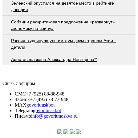
Зеленский опустился на девятое место в рейтинге
доверия
Собянин раскритиковал предложение «развернуть
экономику на войну»
Россия выдвинула ультиматум двум странам Азии -
детали
Арестована жена Александра Невзорова**
Связь с эфиром
СМС
+7 (925) 88-88-948
Звонок
+7 (495) 73-73-948
MAX
govoritmskbot
Telegram
govoritmskbot
Письмо
info@govoritmoskva.ru