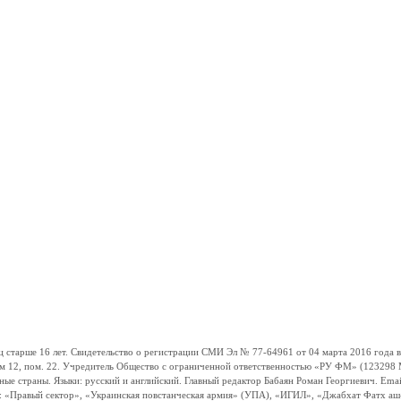
ше 16 лет. Свидетельство о регистрации СМИ Эл № 77-64961 от 04 марта 2016 года вы
ом 12, пом. 22. Учредитель Общество с ограниченной ответственностью «РУ ФМ» (123298 Мо
траны. Языки: русский и английский. Главный редактор Бабаян Роман Георгиевич. Email:
и: «Правый сектор», «Украинская повстанческая армия» (УПА), «ИГИЛ», «Джабхат Фатх а