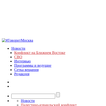
Новости
Конфликт на Ближнем Востоке
СВО
Интервью
Программы и ведущие
Сетка вещания
Редакция
Новости
Палестино-израильский конфликт