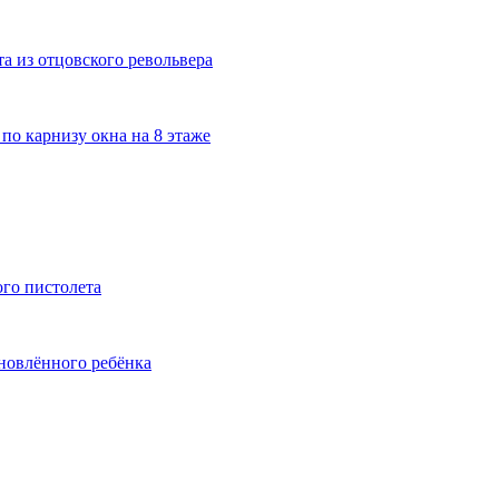
а из отцовского револьвера
по карнизу окна на 8 этаже
ого пистолета
ыновлённого ребёнка