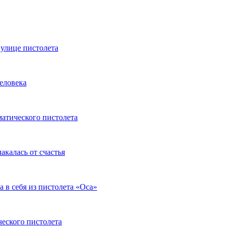
 улице пистолета
человека
матического пистолета
акалась от счастья
 в себя из пистолета «Оса»
ческого пистолета