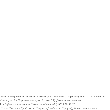
дано Федеральной службой по надзору в сфере связи, информационных технологий и
сква, ул. 3-я Хорошевская, дом 12, пом. 22). Доменное имя сайта
 info@govoritmoskva.ru. Номер телефона: +7 (495) 950-62-26
ш-Шам» (бывшая «Джабхат ан-Нусра», «Джебхат ан-Нусра»), Коалиция исламских