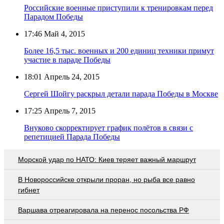
Российские военные приступили к тренировкам перед
Парадом Победы
17:46
Май 4, 2015
Более 16,5 тыс. военных и 200 единиц техники примут
участие в параде Победы
18:01
Апрель 24, 2015
Сергей Шойгу раскрыл детали парада Победы в Москве
17:25
Апрель 7, 2015
Внуково скорректирует график полётов в связи с
репетицией Парада Победы
Морской удар по НАТО: Киев теряет важный маршрут
В Новороссийске открыли проран, но рыба все равно
гибнет
Варшава отреагировала на перенос посольства РФ