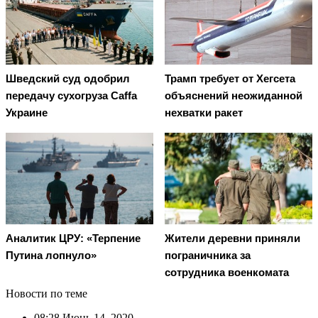
Шведский суд одобрил
Трамп требует от Хегсета
передачу сухогруза Caffa
объяснений неожиданной
Украине
нехватки ракет
Аналитик ЦРУ: «Терпение
Жители деревни приняли
Путина лопнуло»
пограничника за
сотрудника военкомата
Новости по теме
08:28
Июнь 14, 2020