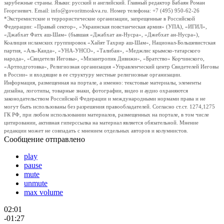
зарубежные страны. Языки: русский и английский. Главный редактор Бабаян Роман
Георгиевич. Email: info@govoritmoskva.ru. Номер телефона: +7 (495) 950-62-26
*Экстремистские и террористические организации, запрещенные в Российской
Федерации: «Правый сектор», «Украинская повстанческая армия» (УПА), «ИГИЛ»,
«Джабхат Фатх аш-Шам» (бывшая «Джабхат ан-Нусра», «Джебхат ан-Нусра»),
Коалиция исламских группировок «Хайят Тахрир аш-Шам», Национал-Большевистская
партия, «Аль-Каида», «УНА-УНСО», «Талибан», «Меджлис крымско-татарского
народа», «Свидетели Иеговы», «Мизантропик Дивижн», «Братство» Корчинского,
«Артподготовка», Религиозная организация «Управленческий центр Свидетелей Иеговы
в России» и входящие в ее структуру местные религиозные организации.
Информация, размещенная на портале, а именно: текстовые материалы, элементы
дизайна, логотипы, товарные знаки, фотографии, видео и аудио охраняются
законодательством Российской Федерации и международными нормами права и не
могут быть использованы без разрешения правообладателей. Согласно ст.ст. 1274,1275
ГК РФ, при любом использовании материалов, размещенных на портале, в том числе
цитировании, активная гиперссылка на материал является обязательной. Мнение
редакции может не совпадать с мнением отдельных авторов и колумнистов.
Сообщение отправлено
play
pause
mute
unmute
max volume
02:01
-01:27