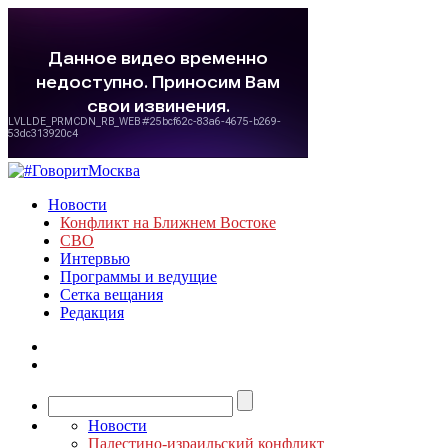
Новости
Конфликт на Ближнем Востоке
СВО
Интервью
Программы и ведущие
Сетка вещания
Редакция
Новости
Палестино-израильский конфликт