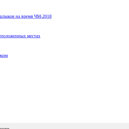
ашлыков на время ЧМ-2018
неположенных местах
ежим
оссию