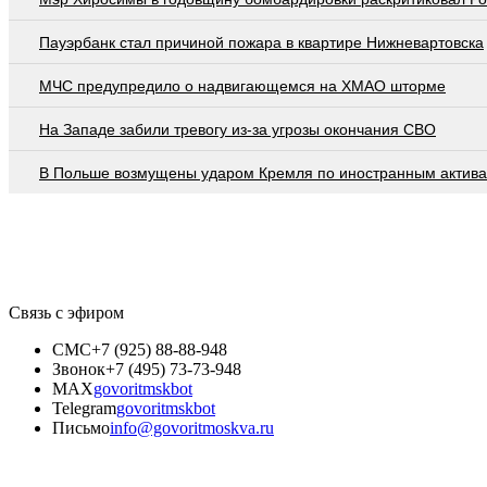
Пауэрбанк стал причиной пожара в квартире Нижневартовска
МЧС предупредило о надвигающемся на ХМАО шторме
На Западе забили тревогу из-за угрозы окончания СВО
В Польше возмущены ударом Кремля по иностранным актив
Связь с эфиром
СМС
+7 (925) 88-88-948
Звонок
+7 (495) 73-73-948
MAX
govoritmskbot
Telegram
govoritmskbot
Письмо
info@govoritmoskva.ru