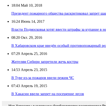
18:04
Май 10, 2018
Президент пожарного общества раскритиковал запрет ш
16:24
Июнь 14, 2017
Власти Подмосковья хотят ввести штрафы за купание в 
08:20
Окт. 29, 2016
В Хабаровском крае введён особый противопожарный р
07:29
Апрель 25, 2016
Жителям Сибири запретили жечь костры
14:53
Апрель 23, 2015
В Туве из-за пожаров ввели режим ЧС
07:43
Апрель 19, 2015
В Хакасии ввели запрет на посещение лесов
Мэр Хиросимы в годовщину бомбардировки раскритиковал Р