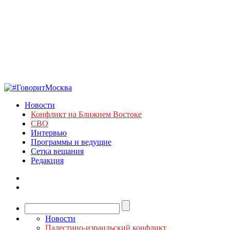
Новости
Конфликт на Ближнем Востоке
СВО
Интервью
Программы и ведущие
Сетка вещания
Редакция
Новости
Палестино-израильский конфликт