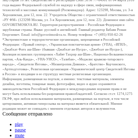
лиц старше 16 лет. Свидетельство о регистрации СМИ Эл № 77-64961 от 04 марта 2016
года выдано Федеральной службой по надзору в сфере связи, информационных
технологий и массовых коммуникаций (Роскомнадзор). Адрес: 123298, Москва, ул. 3-я
Хорошевская, дом 12, пом. 22. Учредитель Общество с ограниченной ответственностью
«РУ ФМ» (123298 Москва, ул. 3-я Хорошевская, дом 12, пом. 22). Доменное имя сайта
GOVORITMOSKVA.RU. Территория распространения – Российская Федерация и
зарубежные страны. Языки: русский и английский. Главный редактор Бабаян Роман
Георгиевич. Email: info@govoritmoskva.ru. Номер телефона: +7 (495) 950-62-26
*Экстремистские и террористические организации, запрещенные в Российской
Федерации: «Правый сектор», «Украинская повстанческая армия» (УПА), «ИГИЛ»,
«Джабхат Фатх аш-Шам» (бывшая «Джабхат ан-Нусра», «Джебхат ан-Нусра»),
Коалиция исламских группировок «Хайят Тахрир аш-Шам», Национал-Большевистская
партия, «Аль-Каида», «УНА-УНСО», «Талибан», «Меджлис крымско-татарского
народа», «Свидетели Иеговы», «Мизантропик Дивижн», «Братство» Корчинского,
«Артподготовка», Религиозная организация «Управленческий центр Свидетелей Иеговы
в России» и входящие в ее структуру местные религиозные организации.
Информация, размещенная на портале, а именно: текстовые материалы, элементы
дизайна, логотипы, товарные знаки, фотографии, видео и аудио охраняются
законодательством Российской Федерации и международными нормами права и не
могут быть использованы без разрешения правообладателей. Согласно ст.ст. 1274,1275
ГК РФ, при любом использовании материалов, размещенных на портале, в том числе
цитировании, активная гиперссылка на материал является обязательной. Мнение
редакции может не совпадать с мнением отдельных авторов и колумнистов.
Сообщение отправлено
play
pause
mute