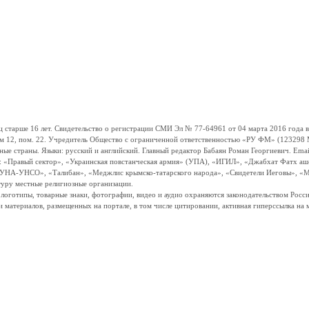
ше 16 лет. Свидетельство о регистрации СМИ Эл № 77-64961 от 04 марта 2016 года вы
ом 12, пом. 22. Учредитель Общество с ограниченной ответственностью «РУ ФМ» (123298 Мо
траны. Языки: русский и английский. Главный редактор Бабаян Роман Георгиевич. Email:
и: «Правый сектор», «Украинская повстанческая армия» (УПА), «ИГИЛ», «Джабхат Фатх а
«УНА-УНСО», «Талибан», «Меджлис крымско-татарского народа», «Свидетели Иеговы», «М
туру местные религиозные организации.
, логотипы, товарные знаки, фотографии, видео и аудио охраняются законодательством Ро
и материалов, размещенных на портале, в том числе цитировании, активная гиперссылка на 