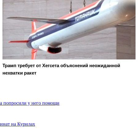
Трамп требует от Хегсета объяснений неожиданной
нехватки ракет
а попросили у него помощи
инат на Курилах