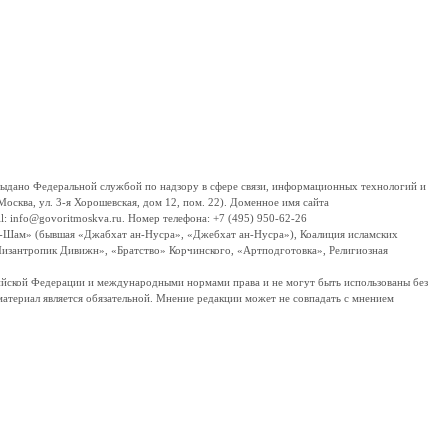
дано Федеральной службой по надзору в сфере связи, информационных технологий и
сква, ул. 3-я Хорошевская, дом 12, пом. 22). Доменное имя сайта
 info@govoritmoskva.ru. Номер телефона: +7 (495) 950-62-26
ш-Шам» (бывшая «Джабхат ан-Нусра», «Джебхат ан-Нусра»), Коалиция исламских
изантропик Дивижн», «Братство» Корчинского, «Артподготовка», Религиозная
ссийской Федерации и международными нормами права и не могут быть использованы без
материал является обязательной. Мнение редакции может не совпадать с мнением