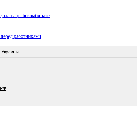
андала на рыбокомбинате
 перед работниками
с Украины
 РФ