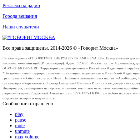
Реклама на радио
Города вещания
Наши слушатели
Все права защищены. 2014-2026 © «Говорит Москва»
Сетевое издание «ГОВОРИТМОСКВА.РУ/GOVORITMOSKVA.RU». Предназначено для лиц стар
массовых коммуникаций (Роскомнадзор). Адрес: 123298, Москва, ул. 3-я Хорошевская, д
GOVORITMOSKVA.RU. Территория распространения – Российская Федерация и зарубежные с
*Экстремистские и террористические организации, запрещенные в Российской Федераци
группировок «Хайят Тахрир аш-Шам», Национал-Большевистская партия, «Аль-Каида», 
организация «Управленческий центр Свидетелей Иеговы в России» и входящие в ее струк
Информация, размещенная на портале, а именно: текстовые материалы, элементы дизайна
разрешения правообладателей. Согласно ст.ст. 1274,1275 ГК РФ, при любом использовани
отдельных авторов и колумнистов.
Сообщение отправлено
play
pause
mute
unmute
max volume