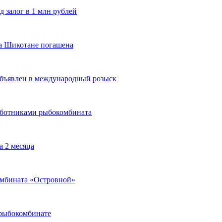
 залог в 1 млн рублей
на Шикотане погашена
бъявлен в международный розыск
аботниками рыбокомбината
а 2 месяца
омбината «Островной»
 рыбокомбинате