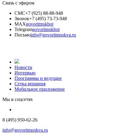
Связь с эфиром
СМС
+7 (925) 88-88-948
Звонок
+7 (495) 73-73-948
MAX
govoritmskbot
Telegram
govoritmskbot
Письмо
info@govoritmoskva.ru
Новости
Интервью
Программы и ведущие
Сетка вещания
Мобильное приложение
Мы в соцсетях
8 (495) 950-62-26
info@govoritmoskva.ru