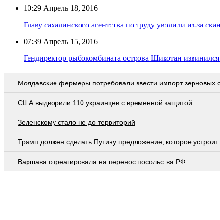
10:29
Апрель 18, 2016
Главу сахалинского агентства по труду уволили из-за ск
07:39
Апрель 15, 2016
Гендиректор рыбокомбината острова Шикотан извинился
Молдавские фермеры потребовали ввести импорт зерновых 
США выдворили 110 украинцев с временной защитой
Зеленскому стало не до территорий
Трамп должен сделать Путину предложение, которое устроит
Варшава отреагировала на перенос посольства РФ