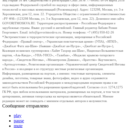
лиц старше 16 лет. Свидетельство о регистрации СМИ Эл № 77-64961 от 04 марта 2016
года выдано Федеральной службой по надзору в сфере связи, информационных
технологий и массовых коммуникаций (Роскомнадзор). Адрес: 123298, Москва, ул. 3-я
Хорошевская, дом 12, пом. 22. Учредитель Общество с ограниченной ответственностью
«РУ ФМ» (123298 Москва, ул. 3-я Хорошевская, дом 12, пом. 22). Доменное имя сайта
GOVORITMOSKVA.RU. Территория распространения – Российская Федерация и
зарубежные страны. Языки: русский и английский. Главный редактор Бабаян Роман
Георгиевич. Email: info@govoritmoskva.ru. Номер телефона: +7 (495) 950-62-26
*Экстремистские и террористические организации, запрещенные в Российской
Федерации: «Правый сектор», «Украинская повстанческая армия» (УПА), «ИГИЛ»,
«Джабхат Фатх аш-Шам» (бывшая «Джабхат ан-Нусра», «Джебхат ан-Нусра»),
Коалиция исламских группировок «Хайят Тахрир аш-Шам», Национал-Большевистская
партия, «Аль-Каида», «УНА-УНСО», «Талибан», «Меджлис крымско-татарского
народа», «Свидетели Иеговы», «Мизантропик Дивижн», «Братство» Корчинского,
«Артподготовка», Религиозная организация «Управленческий центр Свидетелей Иеговы
в России» и входящие в ее структуру местные религиозные организации.
Информация, размещенная на портале, а именно: текстовые материалы, элементы
дизайна, логотипы, товарные знаки, фотографии, видео и аудио охраняются
законодательством Российской Федерации и международными нормами права и не
могут быть использованы без разрешения правообладателей. Согласно ст.ст. 1274,1275
ГК РФ, при любом использовании материалов, размещенных на портале, в том числе
цитировании, активная гиперссылка на материал является обязательной. Мнение
редакции может не совпадать с мнением отдельных авторов и колумнистов.
Сообщение отправлено
play
pause
mute