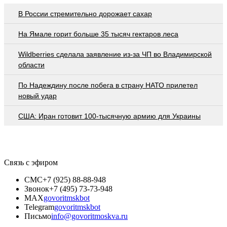
В России стремительно дорожает сахар
На Ямале горит больше 35 тысяч гектаров леса
Wildberries cделала заявление из-за ЧП во Владимирской
области
По Надеждину после побега в страну НАТО прилетел
новый удар
США: Иран готовит 100-тысячную армию для Украины
Связь с эфиром
СМС
+7 (925) 88-88-948
Звонок
+7 (495) 73-73-948
MAX
govoritmskbot
Telegram
govoritmskbot
Письмо
info@govoritmoskva.ru