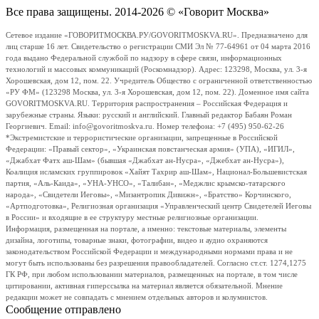
Все права защищены. 2014-2026 © «Говорит Москва»
Сетевое издание «ГОВОРИТМОСКВА.РУ/GOVORITMOSKVA.RU». Предназначено для
лиц старше 16 лет. Свидетельство о регистрации СМИ Эл № 77-64961 от 04 марта 2016
года выдано Федеральной службой по надзору в сфере связи, информационных
технологий и массовых коммуникаций (Роскомнадзор). Адрес: 123298, Москва, ул. 3-я
Хорошевская, дом 12, пом. 22. Учредитель Общество с ограниченной ответственностью
«РУ ФМ» (123298 Москва, ул. 3-я Хорошевская, дом 12, пом. 22). Доменное имя сайта
GOVORITMOSKVA.RU. Территория распространения – Российская Федерация и
зарубежные страны. Языки: русский и английский. Главный редактор Бабаян Роман
Георгиевич. Email: info@govoritmoskva.ru. Номер телефона: +7 (495) 950-62-26
*Экстремистские и террористические организации, запрещенные в Российской
Федерации: «Правый сектор», «Украинская повстанческая армия» (УПА), «ИГИЛ»,
«Джабхат Фатх аш-Шам» (бывшая «Джабхат ан-Нусра», «Джебхат ан-Нусра»),
Коалиция исламских группировок «Хайят Тахрир аш-Шам», Национал-Большевистская
партия, «Аль-Каида», «УНА-УНСО», «Талибан», «Меджлис крымско-татарского
народа», «Свидетели Иеговы», «Мизантропик Дивижн», «Братство» Корчинского,
«Артподготовка», Религиозная организация «Управленческий центр Свидетелей Иеговы
в России» и входящие в ее структуру местные религиозные организации.
Информация, размещенная на портале, а именно: текстовые материалы, элементы
дизайна, логотипы, товарные знаки, фотографии, видео и аудио охраняются
законодательством Российской Федерации и международными нормами права и не
могут быть использованы без разрешения правообладателей. Согласно ст.ст. 1274,1275
ГК РФ, при любом использовании материалов, размещенных на портале, в том числе
цитировании, активная гиперссылка на материал является обязательной. Мнение
редакции может не совпадать с мнением отдельных авторов и колумнистов.
Сообщение отправлено