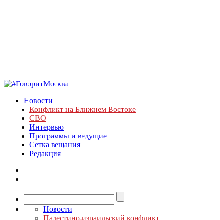
Новости
Конфликт на Ближнем Востоке
СВО
Интервью
Программы и ведущие
Сетка вещания
Редакция
Новости
Палестино-израильский конфликт