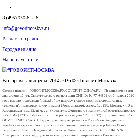
8 (495) 950-62-26
info@govoritmoskva.ru
Реклама на радио
Города вещания
Наши слушатели
Все права защищены. 2014-2026 © «Говорит Москва»
Сетевое издание «ГОВОРИТМОСКВА.РУ/GOVORITMOSKVA.RU». Предназначено для
лиц старше 16 лет. Свидетельство о регистрации СМИ Эл № 77-64961 от 04 марта 2016
года выдано Федеральной службой по надзору в сфере связи, информационных
технологий и массовых коммуникаций (Роскомнадзор). Адрес: 123298, Москва, ул. 3-я
Хорошевская, дом 12, пом. 22. Учредитель Общество с ограниченной ответственностью
«РУ ФМ» (123298 Москва, ул. 3-я Хорошевская, дом 12, пом. 22). Доменное имя сайта
GOVORITMOSKVA.RU. Территория распространения – Российская Федерация и
зарубежные страны. Языки: русский и английский. Главный редактор Бабаян Роман
Георгиевич. Email: info@govoritmoskva.ru. Номер телефона: +7 (495) 950-62-26
*Экстремистские и террористические организации, запрещенные в Российской