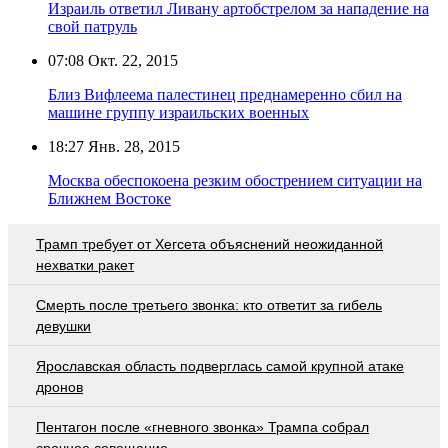
Израиль ответил Ливану артобстрелом за нападение на
свой патруль
07:08
Окт. 22, 2015
Близ Вифлеема палестинец преднамеренно сбил на
машине группу израильских военных
18:27
Янв. 28, 2015
Москва обеспокоена резким обострением ситуации на
Ближнем Востоке
Трамп требует от Хегсета объяснений неожиданной
нехватки ракет
Смерть после третьего звонка: кто ответит за гибель
девушки
Ярославская область подверглась самой крупной атаке
дронов
Пентагон после «гневного звонка» Трампа собрал
срочное совещание