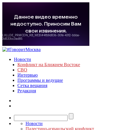
Новости
Конфликт на Ближнем Востоке
СВО
Интервью
Программы и ведущие
Сетка вещания
Редакция
Новости
Палестино-израильский конфликт