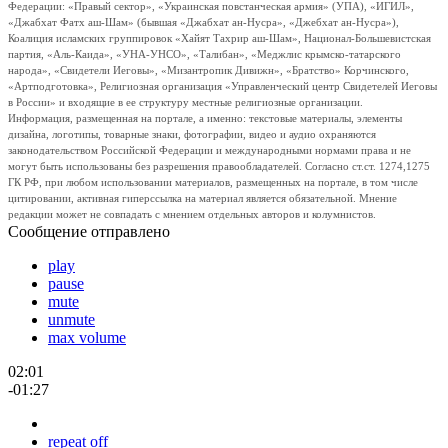
Федерации: «Правый сектор», «Украинская повстанческая армия» (УПА), «ИГИЛ»,
«Джабхат Фатх аш-Шам» (бывшая «Джабхат ан-Нусра», «Джебхат ан-Нусра»),
Коалиция исламских группировок «Хайят Тахрир аш-Шам», Национал-Большевистская
партия, «Аль-Каида», «УНА-УНСО», «Талибан», «Меджлис крымско-татарского
народа», «Свидетели Иеговы», «Мизантропик Дивижн», «Братство» Корчинского,
«Артподготовка», Религиозная организация «Управленческий центр Свидетелей Иеговы
в России» и входящие в ее структуру местные религиозные организации.
Информация, размещенная на портале, а именно: текстовые материалы, элементы
дизайна, логотипы, товарные знаки, фотографии, видео и аудио охраняются
законодательством Российской Федерации и международными нормами права и не
могут быть использованы без разрешения правообладателей. Согласно ст.ст. 1274,1275
ГК РФ, при любом использовании материалов, размещенных на портале, в том числе
цитировании, активная гиперссылка на материал является обязательной. Мнение
редакции может не совпадать с мнением отдельных авторов и колумнистов.
Сообщение отправлено
play
pause
mute
unmute
max volume
02:01
-01:27
repeat off