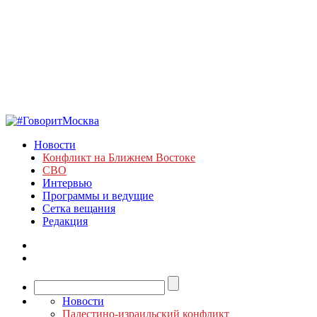
Новости
Конфликт на Ближнем Востоке
СВО
Интервью
Программы и ведущие
Сетка вещания
Редакция
Новости
Палестино-израильский конфликт