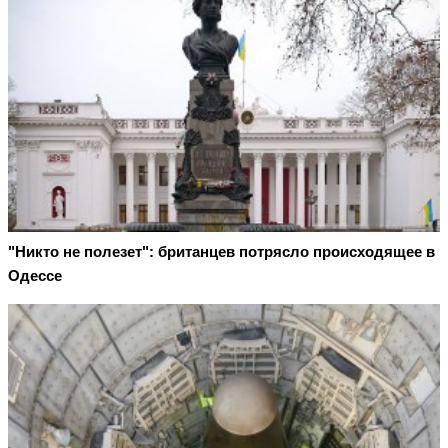
"Никто не полезет": британцев потрясло происходящее в
Одессе