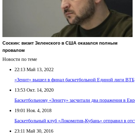
Соскин: визит Зеленского в США оказался полным
провалом
Новости по теме
22:13
Май 13, 2022
«Зенит» вышел в финал баскетбольной Единой лиги ВТБ
13:53
Окт. 14, 2020
Баскетбольному «Зениту» засчитали два поражения в Ев
19:01
Ноя. 4, 2018
Баскетбольный клуб «Локомотив-Кубань» отправил в отст
23:11
Май 30, 2016