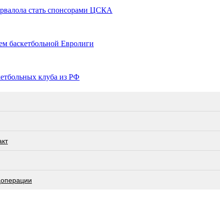
орвалола стать спонсорами ЦСКА
ем баскетбольной Евролиги
кетбольных клуба из РФ
акт
цоперации