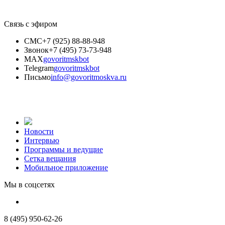
Связь с эфиром
СМС
+7 (925) 88-88-948
Звонок
+7 (495) 73-73-948
MAX
govoritmskbot
Telegram
govoritmskbot
Письмо
info@govoritmoskva.ru
Новости
Интервью
Программы и ведущие
Сетка вещания
Мобильное приложение
Мы в соцсетях
8 (495) 950-62-26