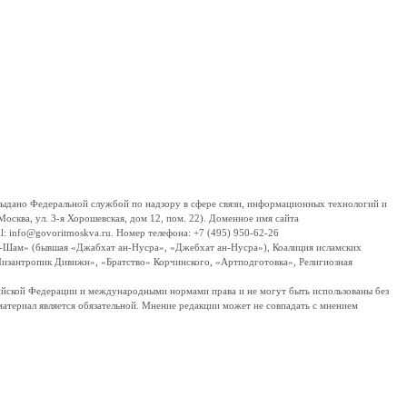
дано Федеральной службой по надзору в сфере связи, информационных технологий и
сква, ул. 3-я Хорошевская, дом 12, пом. 22). Доменное имя сайта
 info@govoritmoskva.ru. Номер телефона: +7 (495) 950-62-26
ш-Шам» (бывшая «Джабхат ан-Нусра», «Джебхат ан-Нусра»), Коалиция исламских
изантропик Дивижн», «Братство» Корчинского, «Артподготовка», Религиозная
ссийской Федерации и международными нормами права и не могут быть использованы без
материал является обязательной. Мнение редакции может не совпадать с мнением