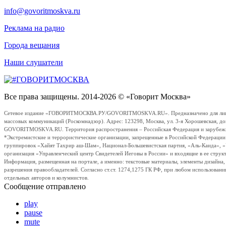
info@govoritmoskva.ru
Реклама на радио
Города вещания
Наши слушатели
Все права защищены. 2014-2026 © «Говорит Москва»
Сетевое издание «ГОВОРИТМОСКВА.РУ/GOVORITMOSKVA.RU». Предназначено для лиц стар
массовых коммуникаций (Роскомнадзор). Адрес: 123298, Москва, ул. 3-я Хорошевская, д
GOVORITMOSKVA.RU. Территория распространения – Российская Федерация и зарубежные с
*Экстремистские и террористические организации, запрещенные в Российской Федераци
группировок «Хайят Тахрир аш-Шам», Национал-Большевистская партия, «Аль-Каида», 
организация «Управленческий центр Свидетелей Иеговы в России» и входящие в ее струк
Информация, размещенная на портале, а именно: текстовые материалы, элементы дизайна
разрешения правообладателей. Согласно ст.ст. 1274,1275 ГК РФ, при любом использовани
отдельных авторов и колумнистов.
Сообщение отправлено
play
pause
mute