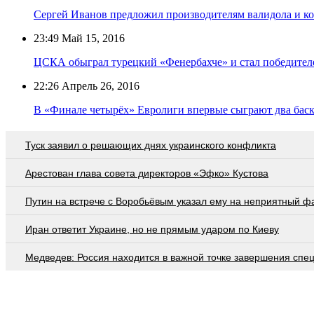
Сергей Иванов предложил производителям валидола и к
23:49
Май 15, 2016
ЦСКА обыграл турецкий «Фенербахче» и стал победител
22:26
Апрель 26, 2016
В «Финале четырёх» Евролиги впервые сыграют два бас
Туск заявил о решающих днях украинского конфликта
Арестован глава совета директоров «Эфко» Кустова
Путин на встрече с Воробьёвым указал ему на неприятный ф
Иран ответит Украине, но не прямым ударом по Киеву
Медведев: Россия находится в важной точке завершения спе