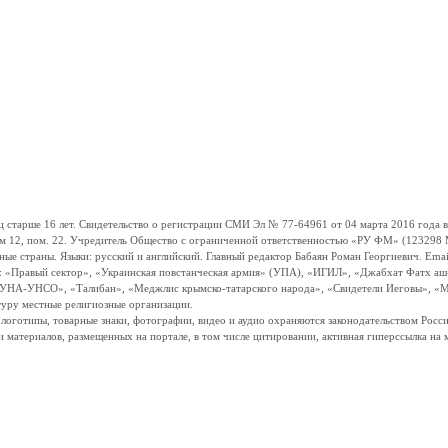
ше 16 лет. Свидетельство о регистрации СМИ Эл № 77-64961 от 04 марта 2016 года вы
ом 12, пом. 22. Учредитель Общество с ограниченной ответственностью «РУ ФМ» (123298 Мо
траны. Языки: русский и английский. Главный редактор Бабаян Роман Георгиевич. Email:
и: «Правый сектор», «Украинская повстанческая армия» (УПА), «ИГИЛ», «Джабхат Фатх а
«УНА-УНСО», «Талибан», «Меджлис крымско-татарского народа», «Свидетели Иеговы», «М
туру местные религиозные организации.
, логотипы, товарные знаки, фотографии, видео и аудио охраняются законодательством Ро
и материалов, размещенных на портале, в том числе цитировании, активная гиперссылка на 