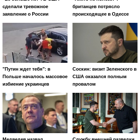
сделали тревожное
британцев потрясло
заявление о России
происходящее в Одессе
"Путин ждет тебя": в
Соскин: визит Зеленского в
Польше началось массовое
США оказался полным
избиение украинцев
провалом
Медведев назвал
Службу внешней разведки