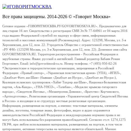
Все права защищены. 2014-2026 © «Говорит Москва»
Сетевое издание «ГОВОРИТМОСКВА.РУ/GOVORITMOSKVA.RU». Предназначено для
лиц старше 16 лет. Свидетельство о регистрации СМИ Эл № 77-64961 от 04 марта 2016
года выдано Федеральной службой по надзору в сфере связи, информационных
технологий и массовых коммуникаций (Роскомнадзор). Адрес: 123298, Москва, ул. 3-я
Хорошевская, дом 12, пом. 22. Учредитель Общество с ограниченной ответственностью
«РУ ФМ» (123298 Москва, ул. 3-я Хорошевская, дом 12, пом. 22). Доменное имя сайта
GOVORITMOSKVA.RU. Территория распространения – Российская Федерация и
зарубежные страны. Языки: русский и английский. Главный редактор Бабаян Роман
Георгиевич. Email: info@govoritmoskva.ru. Номер телефона: +7 (495) 950-62-26
*Экстремистские и террористические организации, запрещенные в Российской
Федерации: «Правый сектор», «Украинская повстанческая армия» (УПА), «ИГИЛ»,
«Джабхат Фатх аш-Шам» (бывшая «Джабхат ан-Нусра», «Джебхат ан-Нусра»),
Коалиция исламских группировок «Хайят Тахрир аш-Шам», Национал-Большевистская
партия, «Аль-Каида», «УНА-УНСО», «Талибан», «Меджлис крымско-татарского
народа», «Свидетели Иеговы», «Мизантропик Дивижн», «Братство» Корчинского,
«Артподготовка», Религиозная организация «Управленческий центр Свидетелей Иеговы
в России» и входящие в ее структуру местные религиозные организации.
Информация, размещенная на портале, а именно: текстовые материалы, элементы
дизайна, логотипы, товарные знаки, фотографии, видео и аудио охраняются
законодательством Российской Федерации и международными нормами права и не
могут быть использованы без разрешения правообладателей. Согласно ст.ст. 1274,1275
ГК РФ, при любом использовании материалов, размещенных на портале, в том числе
цитировании, активная гиперссылка на материал является обязательной. Мнение