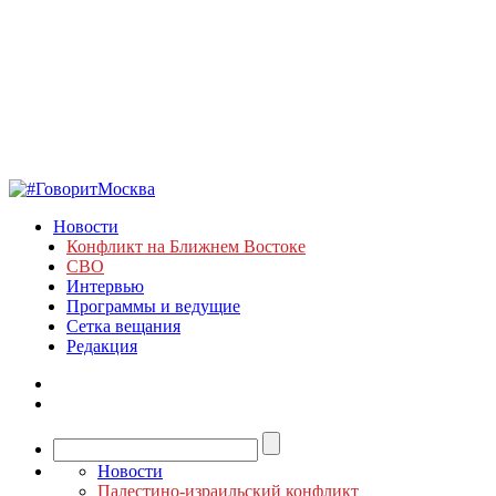
Новости
Конфликт на Ближнем Востоке
СВО
Интервью
Программы и ведущие
Сетка вещания
Редакция
Новости
Палестино-израильский конфликт