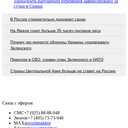
Тринадцать нарушений перемирия зафиксировано за
сутки в Сирии
В России стремительно дорожает сахар
На Ямале горит больше 35 тысяч гектаров леса
Почему экс-министр обороны Украины «раздражал»
Зеленского
Перелом в СВО: сорван план Зеленского и НАТО
Страны Центральной Азии больше не ставят на Россию
Связь с эфиром
СМС
+7 (925) 88-88-948
Звонок
+7 (495) 73-73-948
MAX
govoritmskbot