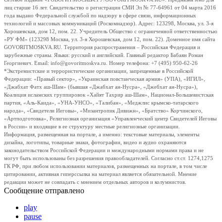
лиц старше 16 лет. Свидетельство о регистрации СМИ Эл № 77-64961 от 04 марта 2016
года выдано Федеральной службой по надзору в сфере связи, информационных
технологий и массовых коммуникаций (Роскомнадзор). Адрес: 123298, Москва, ул. 3-я
Хорошевская, дом 12, пом. 22. Учредитель Общество с ограниченной ответственностью
«РУ ФМ» (123298 Москва, ул. 3-я Хорошевская, дом 12, пом. 22). Доменное имя сайта
GOVORITMOSKVA.RU. Территория распространения – Российская Федерация и
зарубежные страны. Языки: русский и английский. Главный редактор Бабаян Роман
Георгиевич. Email: info@govoritmoskva.ru. Номер телефона: +7 (495) 950-62-26
*Экстремистские и террористические организации, запрещенные в Российской
Федерации: «Правый сектор», «Украинская повстанческая армия» (УПА), «ИГИЛ»,
«Джабхат Фатх аш-Шам» (бывшая «Джабхат ан-Нусра», «Джебхат ан-Нусра»),
Коалиция исламских группировок «Хайят Тахрир аш-Шам», Национал-Большевистская
партия, «Аль-Каида», «УНА-УНСО», «Талибан», «Меджлис крымско-татарского
народа», «Свидетели Иеговы», «Мизантропик Дивижн», «Братство» Корчинского,
«Артподготовка», Религиозная организация «Управленческий центр Свидетелей Иеговы
в России» и входящие в ее структуру местные религиозные организации.
Информация, размещенная на портале, а именно: текстовые материалы, элементы
дизайна, логотипы, товарные знаки, фотографии, видео и аудио охраняются
законодательством Российской Федерации и международными нормами права и не
могут быть использованы без разрешения правообладателей. Согласно ст.ст. 1274,1275
ГК РФ, при любом использовании материалов, размещенных на портале, в том числе
цитировании, активная гиперссылка на материал является обязательной. Мнение
редакции может не совпадать с мнением отдельных авторов и колумнистов.
Сообщение отправлено
play
pause