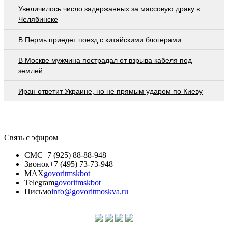
Увеличилось число задержанных за массовую драку в
Челябинске
В Пермь приедет поезд с китайскими блогерами
В Москве мужчина пострадал от взрыва кабеля под
землей
Иран ответит Украине, но не прямым ударом по Киеву
Связь с эфиром
СМС
+7 (925) 88-88-948
Звонок
+7 (495) 73-73-948
MAX
govoritmskbot
Telegram
govoritmskbot
Письмо
info@govoritmoskva.ru