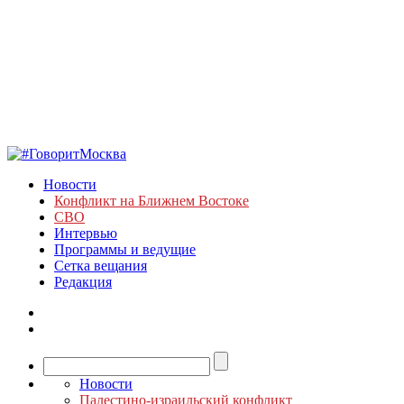
Новости
Конфликт на Ближнем Востоке
СВО
Интервью
Программы и ведущие
Сетка вещания
Редакция
Новости
Палестино-израильский конфликт