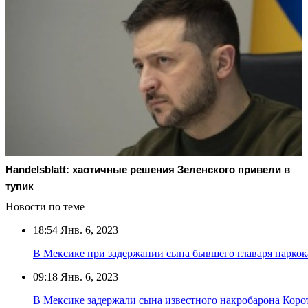
Handelsblatt: хаотичные решения Зеленского привели в
тупик
Новости по теме
18:54
Янв. 6, 2023
В Мексике при задержании сына бывшего главаря наркок
09:18
Янв. 6, 2023
В Мексике задержали сына известного накробарона Кор