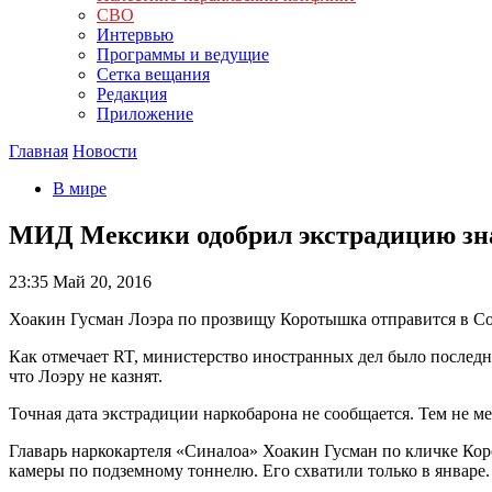
СВО
Интервью
Программы и ведущие
Сетка вещания
Редакция
Приложение
Главная
Новости
В мире
МИД Мексики одобрил экстрадицию зн
23:35
Май 20, 2016
Хоакин Гусман Лоэра по прозвищу Коротышка отправится в 
Как отмечает RT, министерство иностранных дел было последн
что Лоэру не казнят.
Точная дата экстрадиции наркобарона не сообщается. Тем не м
Главарь наркокартеля «Синалоа» Хоакин Гусман по кличке Кор
камеры по подземному тоннелю. Его схватили только в январе