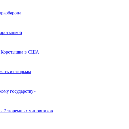
аркобарона
 Коротышкой
у Коротышка в США
жать из тюрьмы
ому государству»
ны 7 тюремных чиновников