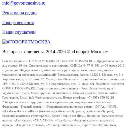
info@govoritmoskva.ru
Реклама на радио
Города вещания
Наши слушатели
Все права защищены. 2014-2026 © «Говорит Москва»
Сетевое издание «ГОВОРИТМОСКВА.РУ/GOVORITMOSKVA.RU». Предназначено для
лиц старше 16 лет. Свидетельство о регистрации СМИ Эл № 77-64961 от 04 марта 2016
года выдано Федеральной службой по надзору в сфере связи, информационных
технологий и массовых коммуникаций (Роскомнадзор). Адрес: 123298, Москва, ул. 3-я
Хорошевская, дом 12, пом. 22. Учредитель Общество с ограниченной ответственностью
«РУ ФМ» (123298 Москва, ул. 3-я Хорошевская, дом 12, пом. 22). Доменное имя сайта
GOVORITMOSKVA.RU. Территория распространения – Российская Федерация и
зарубежные страны. Языки: русский и английский. Главный редактор Бабаян Роман
Георгиевич. Email: info@govoritmoskva.ru. Номер телефона: +7 (495) 950-62-26
*Экстремистские и террористические организации, запрещенные в Российской
Федерации: «Правый сектор», «Украинская повстанческая армия» (УПА), «ИГИЛ»,
«Джабхат Фатх аш-Шам» (бывшая «Джабхат ан-Нусра», «Джебхат ан-Нусра»),
Коалиция исламских группировок «Хайят Тахрир аш-Шам», Национал-Большевистская
партия, «Аль-Каида», «УНА-УНСО», «Талибан», «Меджлис крымско-татарского
народа», «Свидетели Иеговы», «Мизантропик Дивижн», «Братство» Корчинского,