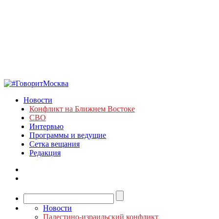
Новости
Конфликт на Ближнем Востоке
СВО
Интервью
Программы и ведущие
Сетка вещания
Редакция
Новости
Палестино-израильский конфликт