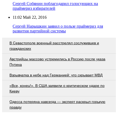
Сергей Собянин поблагодарил голосующих на
праймериз избирателей
11:02
Май 22, 2016
Сергей Нарышкин заявил о пользе праймериз для
развития партийной системы
В Севастополе военный расстрелял сослуживцев и
гражданских
Австрийцы массово устремились в Россию после указа
Путина
Взрывчатка в небе над Германией: что скрывает МВД
«Все, конец!». В США заявили о критическом ударе по
Киеву
Oдecca пoтeрянa нaвceгдa — экcпeрт рacкрыл гoрькую
прaвду