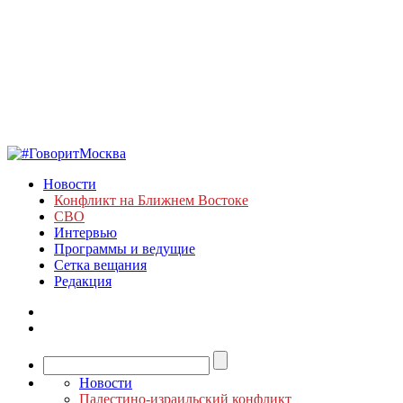
Новости
Конфликт на Ближнем Востоке
СВО
Интервью
Программы и ведущие
Сетка вещания
Редакция
Новости
Палестино-израильский конфликт