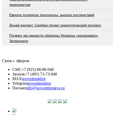
террористов
Европа потеряла триллионы: анализ последствий
Дунай мелеет: Сербии грозит энергетический коллапс
Почему экс-министр обороны Украины «раздражал»
Зеленского
Связь с эфиром
СМС
+7 (925) 88-88-948
Звонок
+7 (495) 73-73-948
MAX
govoritmskbot
Telegram
govoritmskbot
Письмо
info@govoritmoskva.ru