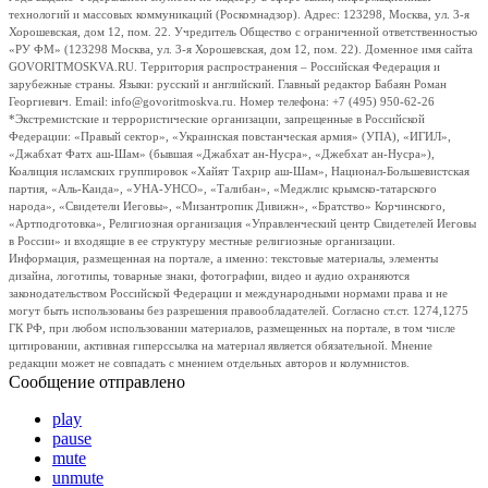
технологий и массовых коммуникаций (Роскомнадзор). Адрес: 123298, Москва, ул. 3-я
Хорошевская, дом 12, пом. 22. Учредитель Общество с ограниченной ответственностью
«РУ ФМ» (123298 Москва, ул. 3-я Хорошевская, дом 12, пом. 22). Доменное имя сайта
GOVORITMOSKVA.RU. Территория распространения – Российская Федерация и
зарубежные страны. Языки: русский и английский. Главный редактор Бабаян Роман
Георгиевич. Email: info@govoritmoskva.ru. Номер телефона: +7 (495) 950-62-26
*Экстремистские и террористические организации, запрещенные в Российской
Федерации: «Правый сектор», «Украинская повстанческая армия» (УПА), «ИГИЛ»,
«Джабхат Фатх аш-Шам» (бывшая «Джабхат ан-Нусра», «Джебхат ан-Нусра»),
Коалиция исламских группировок «Хайят Тахрир аш-Шам», Национал-Большевистская
партия, «Аль-Каида», «УНА-УНСО», «Талибан», «Меджлис крымско-татарского
народа», «Свидетели Иеговы», «Мизантропик Дивижн», «Братство» Корчинского,
«Артподготовка», Религиозная организация «Управленческий центр Свидетелей Иеговы
в России» и входящие в ее структуру местные религиозные организации.
Информация, размещенная на портале, а именно: текстовые материалы, элементы
дизайна, логотипы, товарные знаки, фотографии, видео и аудио охраняются
законодательством Российской Федерации и международными нормами права и не
могут быть использованы без разрешения правообладателей. Согласно ст.ст. 1274,1275
ГК РФ, при любом использовании материалов, размещенных на портале, в том числе
цитировании, активная гиперссылка на материал является обязательной. Мнение
редакции может не совпадать с мнением отдельных авторов и колумнистов.
Сообщение отправлено
play
pause
mute
unmute