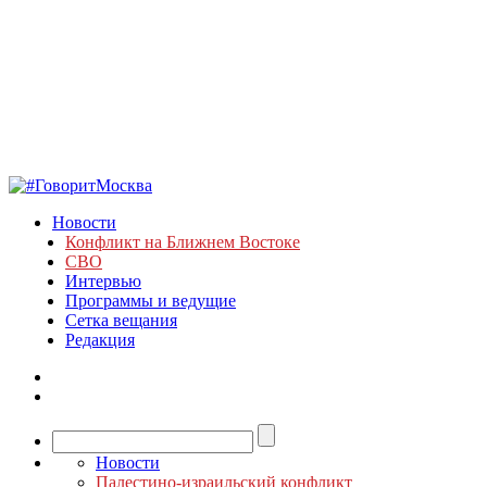
Новости
Конфликт на Ближнем Востоке
СВО
Интервью
Программы и ведущие
Сетка вещания
Редакция
Новости
Палестино-израильский конфликт