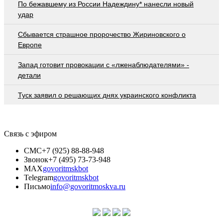
По бежавшему из России Надеждину* нанесли новый
удар
Сбывается страшное пророчество Жириновского о
Европе
Запад готовит провокации с «лженаблюдателями» -
детали
Туск заявил о решающих днях украинского конфликта
Связь с эфиром
СМС
+7 (925) 88-88-948
Звонок
+7 (495) 73-73-948
MAX
govoritmskbot
Telegram
govoritmskbot
Письмо
info@govoritmoskva.ru