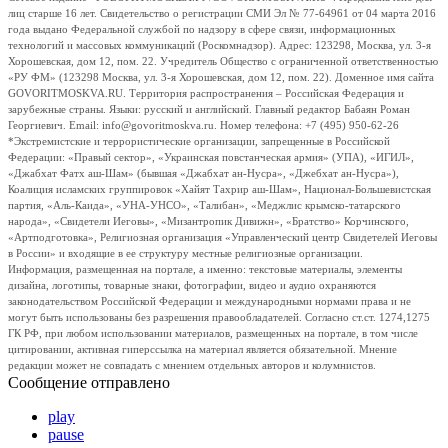
лиц старше 16 лет. Свидетельство о регистрации СМИ Эл № 77-64961 от 04 марта 2016
года выдано Федеральной службой по надзору в сфере связи, информационных
технологий и массовых коммуникаций (Роскомнадзор). Адрес: 123298, Москва, ул. 3-я
Хорошевская, дом 12, пом. 22. Учредитель Общество с ограниченной ответственностью
«РУ ФМ» (123298 Москва, ул. 3-я Хорошевская, дом 12, пом. 22). Доменное имя сайта
GOVORITMOSKVA.RU. Территория распространения – Российская Федерация и
зарубежные страны. Языки: русский и английский. Главный редактор Бабаян Роман
Георгиевич. Email: info@govoritmoskva.ru. Номер телефона: +7 (495) 950-62-26
*Экстремистские и террористические организации, запрещенные в Российской
Федерации: «Правый сектор», «Украинская повстанческая армия» (УПА), «ИГИЛ»,
«Джабхат Фатх аш-Шам» (бывшая «Джабхат ан-Нусра», «Джебхат ан-Нусра»),
Коалиция исламских группировок «Хайят Тахрир аш-Шам», Национал-Большевистская
партия, «Аль-Каида», «УНА-УНСО», «Талибан», «Меджлис крымско-татарского
народа», «Свидетели Иеговы», «Мизантропик Дивижн», «Братство» Корчинского,
«Артподготовка», Религиозная организация «Управленческий центр Свидетелей Иеговы
в России» и входящие в ее структуру местные религиозные организации.
Информация, размещенная на портале, а именно: текстовые материалы, элементы
дизайна, логотипы, товарные знаки, фотографии, видео и аудио охраняются
законодательством Российской Федерации и международными нормами права и не
могут быть использованы без разрешения правообладателей. Согласно ст.ст. 1274,1275
ГК РФ, при любом использовании материалов, размещенных на портале, в том числе
цитировании, активная гиперссылка на материал является обязательной. Мнение
редакции может не совпадать с мнением отдельных авторов и колумнистов.
Сообщение отправлено
play
pause