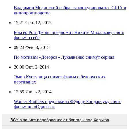
Владимир Мединский собрался конкурировать с США в
кинопроизводстве
15:21
Сен. 12, 2015
Боксёр Рой Джонс предложит Никите Михалкову снять
фильм о себе
09:23
Фев. 3, 2015
По мотивам «Дозоров» Лукьяненко снимут сериал
20:00
Окт. 2, 2014
Эмир Кустурица снимет фильм о белорусских
партизанах
12:59
Июль 2, 2014
Warner Brothers предложила Фёдору Бондарчуку снять
фильм по «Одиссее»
ВСУ в панике перебрасывают бригады под Харьков