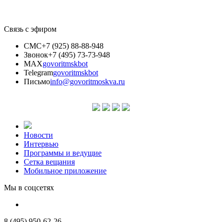
Связь с эфиром
СМС
+7 (925) 88-88-948
Звонок
+7 (495) 73-73-948
MAX
govoritmskbot
Telegram
govoritmskbot
Письмо
info@govoritmoskva.ru
Новости
Интервью
Программы и ведущие
Сетка вещания
Мобильное приложение
Мы в соцсетях
8 (495) 950-62-26