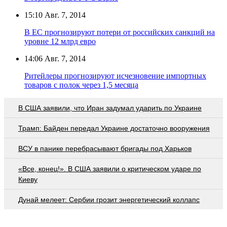
15:10
Авг. 7, 2014
В ЕС прогнозируют потери от российских санкций на
уровне 12 млрд евро
14:06
Авг. 7, 2014
Ритейлеры прогнозируют исчезновение импортных
товаров с полок через 1,5 месяца
В США заявили, что Иран задумал ударить по Украине
Трамп: Байден передал Украине достаточно вооружения
ВСУ в панике перебрасывают бригады под Харьков
«Все, конец!». В США заявили о критическом ударе по
Киеву
Дунай мелеет: Сербии грозит энергетический коллапс