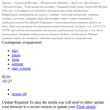
народа», «Свидетели Иеговы», «Мизантропик Дивижн», «Братство» Корчинского,
«Артподготовка», Религиозная организация «Управленческий центр Свидетелей Иеговы
в России» и входящие в ее структуру местные религиозные организации.
Информация, размещенная на портале, а именно: текстовые материалы, элементы
дизайна, логотипы, товарные знаки, фотографии, видео и аудио охраняются
законодательством Российской Федерации и международными нормами права и не
могут быть использованы без разрешения правообладателей. Согласно ст.ст. 1274,1275
ГК РФ, при любом использовании материалов, размещенных на портале, в том числе
цитировании, активная гиперссылка на материал является обязательной. Мнение
редакции может не совпадать с мнением отдельных авторов и колумнистов.
Сообщение отправлено
play
pause
mute
unmute
max volume
02:01
-01:27
repeat off
Update Required
To play the media you will need to either update
your browser to a recent version or update your
Flash plugin
.