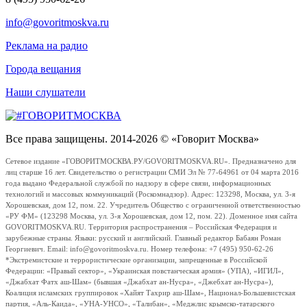
info@govoritmoskva.ru
Реклама на радио
Города вещания
Наши слушатели
Все права защищены. 2014-2026 © «Говорит Москва»
Сетевое издание «ГОВОРИТМОСКВА.РУ/GOVORITMOSKVA.RU». Предназначено для
лиц старше 16 лет. Свидетельство о регистрации СМИ Эл № 77-64961 от 04 марта 2016
года выдано Федеральной службой по надзору в сфере связи, информационных
технологий и массовых коммуникаций (Роскомнадзор). Адрес: 123298, Москва, ул. 3-я
Хорошевская, дом 12, пом. 22. Учредитель Общество с ограниченной ответственностью
«РУ ФМ» (123298 Москва, ул. 3-я Хорошевская, дом 12, пом. 22). Доменное имя сайта
GOVORITMOSKVA.RU. Территория распространения – Российская Федерация и
зарубежные страны. Языки: русский и английский. Главный редактор Бабаян Роман
Георгиевич. Email: info@govoritmoskva.ru. Номер телефона: +7 (495) 950-62-26
*Экстремистские и террористические организации, запрещенные в Российской
Федерации: «Правый сектор», «Украинская повстанческая армия» (УПА), «ИГИЛ»,
«Джабхат Фатх аш-Шам» (бывшая «Джабхат ан-Нусра», «Джебхат ан-Нусра»),
Коалиция исламских группировок «Хайят Тахрир аш-Шам», Национал-Большевистская
партия, «Аль-Каида», «УНА-УНСО», «Талибан», «Меджлис крымско-татарского