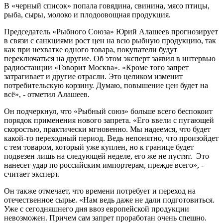
В «черный список» попала говядина, свинина, мясо птицы,
рыба, сыры, молоко и плодоовощная продукция.
Председатель «Рыбного Союза» Юрий Алашеев прогнозирует
в связи с санкциями рост цен на всю рыбную продукцию, так
как при нехватке одного товара, покупатели будут
переключаться на другие. Об этом эксперт заявил в интервью
радиостанции «Говорит Москва». «Кроме того запрет
затрагивает и другие отрасли. Это целиком изменит
потребительскую корзину. Думаю, повышение цен будет на
всё», - отметил Алашеев.
Он подчеркнул, что «Рыбный союз» больше всего беспокоит
порядок применения нового запрета. «Его ввели с пугающей
скоростью, практически мгновенно. Мы надеемся, что будет
какой-то переходный период. Ведь непонятно, что произойдет
с тем товаром, который уже куплен, но к границе будет
подвезен лишь на следующей неделе, его же не пустят. Это
нанесет удар по российским импортерам, прежде всего», -
считает эксперт.
Он также отмечает, что времени потребует и переход на
отечественное сырье. «Нам ведь даже не дали подготовиться.
Уже с сегодняшнего дня ввоз европейской продукции
невозможен. Причем сам запрет проработан очень спешно.