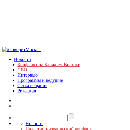
Новости
Конфликт на Ближнем Востоке
СВО
Интервью
Программы и ведущие
Сетка вещания
Редакция
Новости
Палестино-израильский конфликт