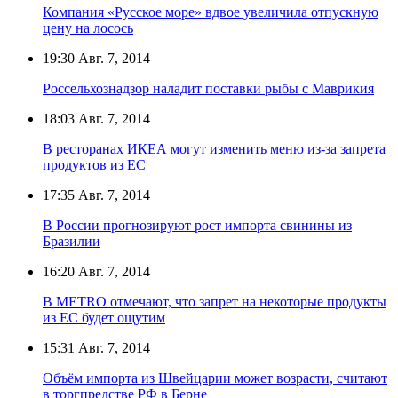
Компания «Русское море» вдвое увеличила отпускную
цену на лосось
19:30
Авг. 7, 2014
Россельхознадзор наладит поставки рыбы с Маврикия
18:03
Авг. 7, 2014
В ресторанах ИКЕА могут изменить меню из-за запрета
продуктов из ЕС
17:35
Авг. 7, 2014
В России прогнозируют рост импорта свинины из
Бразилии
16:20
Авг. 7, 2014
В METRO отмечают, что запрет на некоторые продукты
из ЕС будет ощутим
15:31
Авг. 7, 2014
Объём импорта из Швейцарии может возрасти, считают
в торгпредстве РФ в Берне