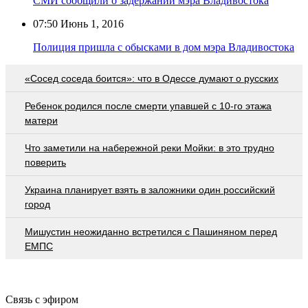
СМИ сообщили о задержании мэра Владивостока
07:50
Июнь 1, 2016
Полиция пришла с обысками в дом мэра Владивостока
«Сосед соседа боится»: что в Одессе думают о русских
Ребенок родился после смерти упавшей с 10-го этажа
матери
Что заметили на набережной реки Мойки: в это трудно
поверить
Украина планирует взять в заложники один российский
город
Мишустин неожиданно встретился с Пашиняном перед
ЕМПС
Связь с эфиром