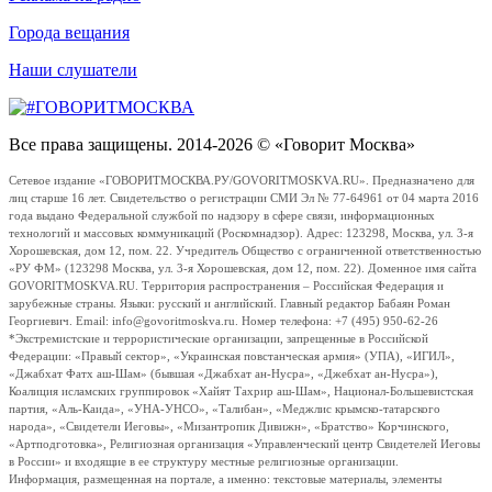
Города вещания
Наши слушатели
Все права защищены. 2014-2026 © «Говорит Москва»
Сетевое издание «ГОВОРИТМОСКВА.РУ/GOVORITMOSKVA.RU». Предназначено для
лиц старше 16 лет. Свидетельство о регистрации СМИ Эл № 77-64961 от 04 марта 2016
года выдано Федеральной службой по надзору в сфере связи, информационных
технологий и массовых коммуникаций (Роскомнадзор). Адрес: 123298, Москва, ул. 3-я
Хорошевская, дом 12, пом. 22. Учредитель Общество с ограниченной ответственностью
«РУ ФМ» (123298 Москва, ул. 3-я Хорошевская, дом 12, пом. 22). Доменное имя сайта
GOVORITMOSKVA.RU. Территория распространения – Российская Федерация и
зарубежные страны. Языки: русский и английский. Главный редактор Бабаян Роман
Георгиевич. Email: info@govoritmoskva.ru. Номер телефона: +7 (495) 950-62-26
*Экстремистские и террористические организации, запрещенные в Российской
Федерации: «Правый сектор», «Украинская повстанческая армия» (УПА), «ИГИЛ»,
«Джабхат Фатх аш-Шам» (бывшая «Джабхат ан-Нусра», «Джебхат ан-Нусра»),
Коалиция исламских группировок «Хайят Тахрир аш-Шам», Национал-Большевистская
партия, «Аль-Каида», «УНА-УНСО», «Талибан», «Меджлис крымско-татарского
народа», «Свидетели Иеговы», «Мизантропик Дивижн», «Братство» Корчинского,
«Артподготовка», Религиозная организация «Управленческий центр Свидетелей Иеговы
в России» и входящие в ее структуру местные религиозные организации.
Информация, размещенная на портале, а именно: текстовые материалы, элементы