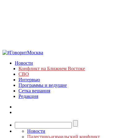
Новости
Конфликт на Ближнем Востоке
СВО
Интервью
Программы и ведущие
Сетка вещания
Редакция
Новости
Палестино-израильский конфликт