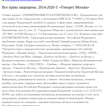
Все права защищены. 2014-2026 © «Говорит Москва»
Сетевое издание «ГОВОРИТМОСКВА.РУ/GOVORITMOSKVA.RU». Предназначено для
лиц старше 16 лет. Свидетельство о регистрации СМИ Эл № 77-64961 от 04 марта 2016
года выдано Федеральной службой по надзору в сфере связи, информационных
технологий и массовых коммуникаций (Роскомнадзор). Адрес: 123298, Москва, ул. 3-я
Хорошевская, дом 12, пом. 22. Учредитель Общество с ограниченной ответственностью
«РУ ФМ» (123298 Москва, ул. 3-я Хорошевская, дом 12, пом. 22). Доменное имя сайта
GOVORITMOSKVA.RU. Территория распространения – Российская Федерация и
зарубежные страны. Языки: русский и английский. Главный редактор Бабаян Роман
Георгиевич. Email: info@govoritmoskva.ru. Номер телефона: +7 (495) 950-62-26
*Экстремистские и террористические организации, запрещенные в Российской
Федерации: «Правый сектор», «Украинская повстанческая армия» (УПА), «ИГИЛ»,
«Джабхат Фатх аш-Шам» (бывшая «Джабхат ан-Нусра», «Джебхат ан-Нусра»),
Коалиция исламских группировок «Хайят Тахрир аш-Шам», Национал-Большевистская
партия, «Аль-Каида», «УНА-УНСО», «Талибан», «Меджлис крымско-татарского
народа», «Свидетели Иеговы», «Мизантропик Дивижн», «Братство» Корчинского,
«Артподготовка», Религиозная организация «Управленческий центр Свидетелей Иеговы
в России» и входящие в ее структуру местные религиозные организации.
Информация, размещенная на портале, а именно: текстовые материалы, элементы
дизайна, логотипы, товарные знаки, фотографии, видео и аудио охраняются
законодательством Российской Федерации и международными нормами права и не
могут быть использованы без разрешения правообладателей. Согласно ст.ст. 1274,1275
ГК РФ, при любом использовании материалов, размещенных на портале, в том числе
цитировании, активная гиперссылка на материал является обязательной. Мнение
редакции может не совпадать с мнением отдельных авторов и колумнистов.