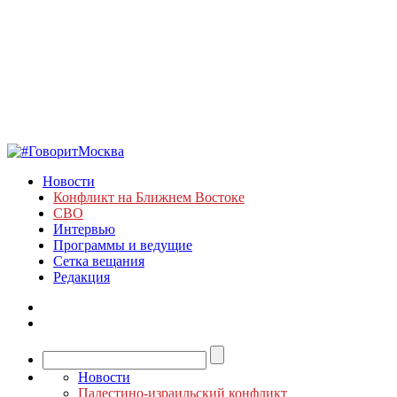
Новости
Конфликт на Ближнем Востоке
СВО
Интервью
Программы и ведущие
Сетка вещания
Редакция
Новости
Палестино-израильский конфликт