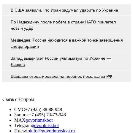
В США заявили, что Иран задумал ударить по Украине
По Надеждину после побега в страну НАТО прилетел
новый удар
Медведев: Россия находится в важной точке завершения
спецоперации
Запад выдвигает России ультиматум по Украине —
Лавров
Варшава отреагировала на перенос посольства РФ
Связь с эфиром
СМС
+7 (925) 88-88-948
Звонок
+7 (495) 73-73-948
MAX
govoritmskbot
Telegram
govoritmskbot
Письмо
info@govoritmoskva.ru