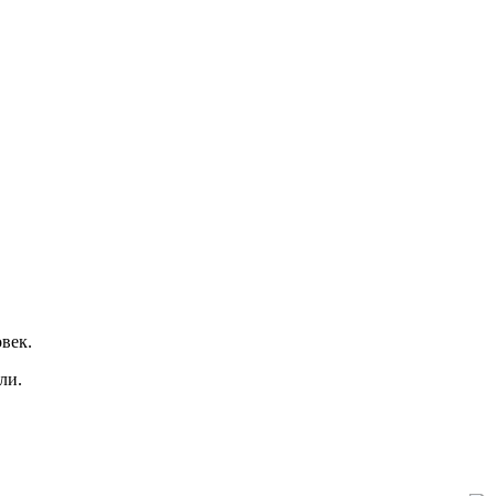
век.
ли.