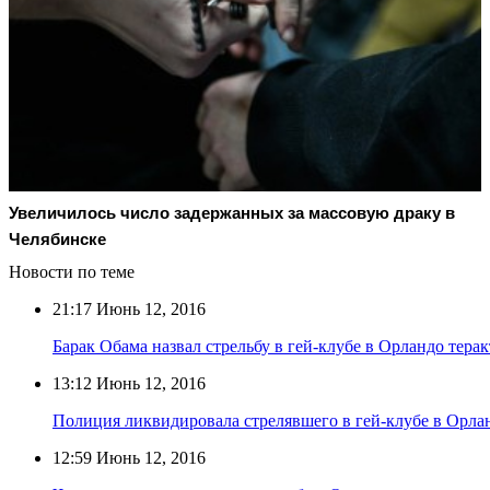
Увеличилось число задержанных за массовую драку в
Челябинске
Новости по теме
21:17
Июнь 12, 2016
Барак Обама назвал стрельбу в гей-клубе в Орландо тера
13:12
Июнь 12, 2016
Полиция ликвидировала стрелявшего в гей-клубе в Орла
12:59
Июнь 12, 2016