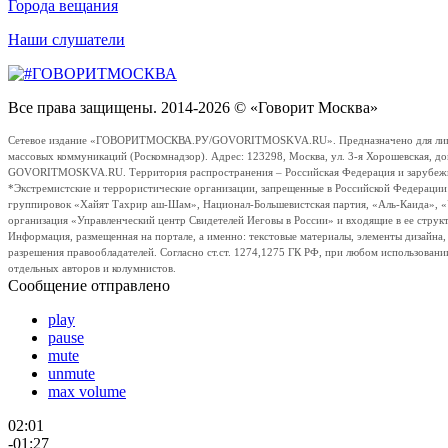
Города вещания
Наши слушатели
Все права защищены. 2014-2026 © «Говорит Москва»
Сетевое издание «ГОВОРИТМОСКВА.РУ/GOVORITMOSKVA.RU». Предназначено для лиц стар
массовых коммуникаций (Роскомнадзор). Адрес: 123298, Москва, ул. 3-я Хорошевская, д
GOVORITMOSKVA.RU. Территория распространения – Российская Федерация и зарубежные с
*Экстремистские и террористические организации, запрещенные в Российской Федераци
группировок «Хайят Тахрир аш-Шам», Национал-Большевистская партия, «Аль-Каида», 
организация «Управленческий центр Свидетелей Иеговы в России» и входящие в ее струк
Информация, размещенная на портале, а именно: текстовые материалы, элементы дизайна
разрешения правообладателей. Согласно ст.ст. 1274,1275 ГК РФ, при любом использовани
отдельных авторов и колумнистов.
Сообщение отправлено
play
pause
mute
unmute
max volume
02:01
-01:27