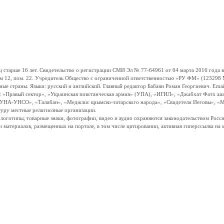
ше 16 лет. Свидетельство о регистрации СМИ Эл № 77-64961 от 04 марта 2016 года вы
ом 12, пом. 22. Учредитель Общество с ограниченной ответственностью «РУ ФМ» (123298 Мо
траны. Языки: русский и английский. Главный редактор Бабаян Роман Георгиевич. Email:
и: «Правый сектор», «Украинская повстанческая армия» (УПА), «ИГИЛ», «Джабхат Фатх а
«УНА-УНСО», «Талибан», «Меджлис крымско-татарского народа», «Свидетели Иеговы», «М
туру местные религиозные организации.
, логотипы, товарные знаки, фотографии, видео и аудио охраняются законодательством Ро
и материалов, размещенных на портале, в том числе цитировании, активная гиперссылка на 