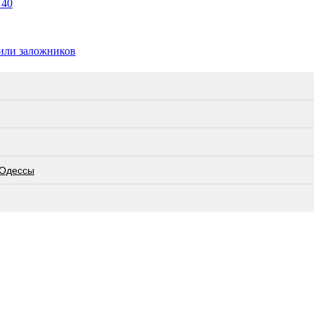
 40
тили заложников
 Одессы