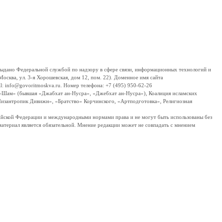
дано Федеральной службой по надзору в сфере связи, информационных технологий и
сква, ул. 3-я Хорошевская, дом 12, пом. 22). Доменное имя сайта
 info@govoritmoskva.ru. Номер телефона: +7 (495) 950-62-26
ш-Шам» (бывшая «Джабхат ан-Нусра», «Джебхат ан-Нусра»), Коалиция исламских
изантропик Дивижн», «Братство» Корчинского, «Артподготовка», Религиозная
ссийской Федерации и международными нормами права и не могут быть использованы без
материал является обязательной. Мнение редакции может не совпадать с мнением