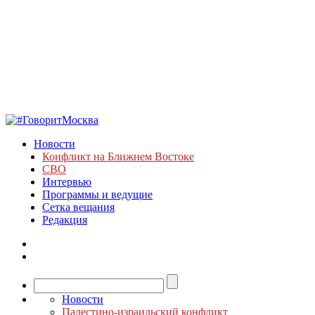
Новости
Конфликт на Ближнем Востоке
СВО
Интервью
Программы и ведущие
Сетка вещания
Редакция
Новости
Палестино-израильский конфликт