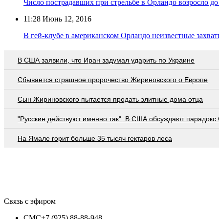
Число пострадавших при стрельбе в Орландо возросло до
11:28
Июнь 12, 2016
В гей-клубе в американском Орландо неизвестные захва
В США заявили, что Иран задумал ударить по Украине
Сбывается страшное пророчество Жириновского о Европе
Сын Жириновского пытается продать элитные дома отца
"Русские действуют именно так". В США обсуждают парадокс
На Ямале горит больше 35 тысяч гектаров леса
Связь с эфиром
СМС
+7 (925) 88-88-948