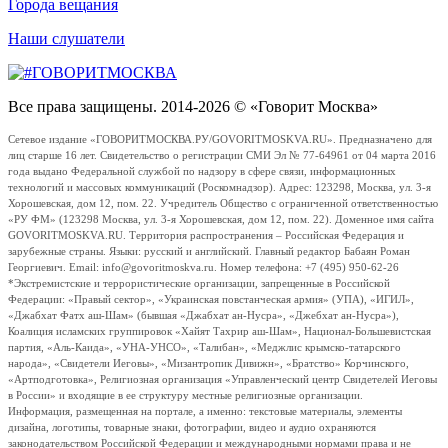
Города вещания
Наши слушатели
Все права защищены. 2014-2026 © «Говорит Москва»
Сетевое издание «ГОВОРИТМОСКВА.РУ/GOVORITMOSKVA.RU». Предназначено для
лиц старше 16 лет. Свидетельство о регистрации СМИ Эл № 77-64961 от 04 марта 2016
года выдано Федеральной службой по надзору в сфере связи, информационных
технологий и массовых коммуникаций (Роскомнадзор). Адрес: 123298, Москва, ул. 3-я
Хорошевская, дом 12, пом. 22. Учредитель Общество с ограниченной ответственностью
«РУ ФМ» (123298 Москва, ул. 3-я Хорошевская, дом 12, пом. 22). Доменное имя сайта
GOVORITMOSKVA.RU. Территория распространения – Российская Федерация и
зарубежные страны. Языки: русский и английский. Главный редактор Бабаян Роман
Георгиевич. Email: info@govoritmoskva.ru. Номер телефона: +7 (495) 950-62-26
*Экстремистские и террористические организации, запрещенные в Российской
Федерации: «Правый сектор», «Украинская повстанческая армия» (УПА), «ИГИЛ»,
«Джабхат Фатх аш-Шам» (бывшая «Джабхат ан-Нусра», «Джебхат ан-Нусра»),
Коалиция исламских группировок «Хайят Тахрир аш-Шам», Национал-Большевистская
партия, «Аль-Каида», «УНА-УНСО», «Талибан», «Меджлис крымско-татарского
народа», «Свидетели Иеговы», «Мизантропик Дивижн», «Братство» Корчинского,
«Артподготовка», Религиозная организация «Управленческий центр Свидетелей Иеговы
в России» и входящие в ее структуру местные религиозные организации.
Информация, размещенная на портале, а именно: текстовые материалы, элементы
дизайна, логотипы, товарные знаки, фотографии, видео и аудио охраняются
законодательством Российской Федерации и международными нормами права и не