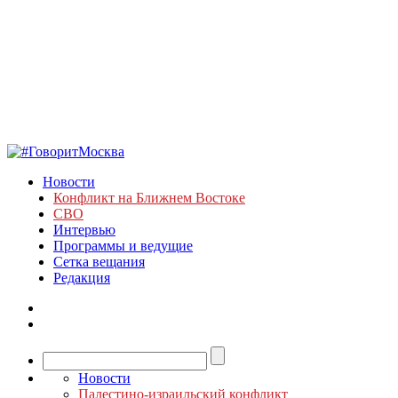
Новости
Конфликт на Ближнем Востоке
СВО
Интервью
Программы и ведущие
Сетка вещания
Редакция
Новости
Палестино-израильский конфликт