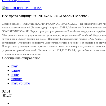
Все права защищены. 2014-2026 © «Говорит Москва»
Сетевое издание «ГОВОРИТМОСКВА.РУ/GOVORITMOSKVA.RU». Предназначено для лиц стар
массовых коммуникаций (Роскомнадзор). Адрес: 123298, Москва, ул. 3-я Хорошевская, д
GOVORITMOSKVA.RU. Территория распространения – Российская Федерация и зарубежные с
*Экстремистские и террористические организации, запрещенные в Российской Федераци
группировок «Хайят Тахрир аш-Шам», Национал-Большевистская партия, «Аль-Каида», 
организация «Управленческий центр Свидетелей Иеговы в России» и входящие в ее струк
Информация, размещенная на портале, а именно: текстовые материалы, элементы дизайна
разрешения правообладателей. Согласно ст.ст. 1274,1275 ГК РФ, при любом использовани
отдельных авторов и колумнистов.
Сообщение отправлено
play
pause
mute
unmute
max volume
02:01
-01:27