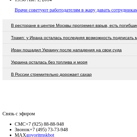
Врачи советуют работодателям в жару давать сотрудника
В ресторане в центре Москвы прогремел взрыв, есть погибши
Трамп: у Ирана осталась последняя возможность подписать 
Иран пощадил Украину после нападения на свои суда
Украина осталась без топлива и моря
В России стремительно дорожает сахар
Связь с эфиром
СМС
+7 (925) 88-88-948
Звонок
+7 (495) 73-73-948
MAX
govoritmskbot