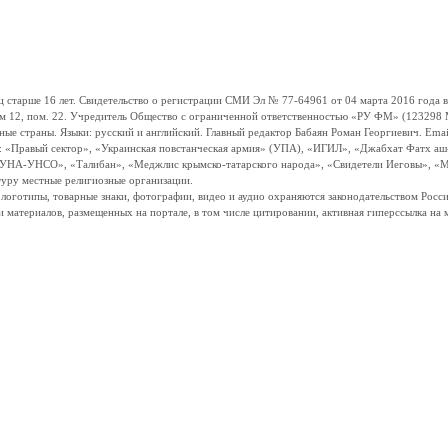
ше 16 лет. Свидетельство о регистрации СМИ Эл № 77-64961 от 04 марта 2016 года вы
ом 12, пом. 22. Учредитель Общество с ограниченной ответственностью «РУ ФМ» (123298 Мо
траны. Языки: русский и английский. Главный редактор Бабаян Роман Георгиевич. Email:
и: «Правый сектор», «Украинская повстанческая армия» (УПА), «ИГИЛ», «Джабхат Фатх а
«УНА-УНСО», «Талибан», «Меджлис крымско-татарского народа», «Свидетели Иеговы», «М
туру местные религиозные организации.
, логотипы, товарные знаки, фотографии, видео и аудио охраняются законодательством Ро
и материалов, размещенных на портале, в том числе цитировании, активная гиперссылка на 