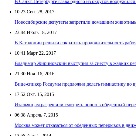
В Санкт-Петербурге глава одного из округов вооружился
10:23
Сен. 28, 2017
Новосибирские депутаты запретили домашним животным
23:44
Июль 18, 2017
В Каталонии решили сократить продолжительность рабоч
10:41
Март 22, 2017
Владимир Жириновский выступил за сиесту в жарких ре
21:30
Ноя. 16, 2016
Вице-спикер Госдумы предложил делать гимнастику во в
17:52
Окт. 15, 2015
Итальянцам разрешили смотреть порно в обеденный пер
06:38
Апрель 7, 2015
Москва может отказаться от обеденных перерывов в дви
13:58
Авг. 1, 2014