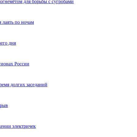
 огнемётом для борьбы с сугробами
 лаять по ночам
его дня
гионах России
ремя долгих заседаний
ерыв
жении электричек