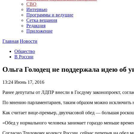
СВО
Интервью
Программы и ведущие
Сетка вещания
Редакция
Приложение
Главная
Новости
Общество
В России
Ольга Голодец не поддержала идею об 
13:24
Июнь 17, 2016
Ранее депутаты от ЛДПР внесли в Госдуму законопроект, соглас
По мнению парламентариев, таким образом можно исключить н
Как считает вице-премьер, двухчасовой обед — большая роскош
«Обед у нормального человека занимает гораздо меньше времен
Согласно Трудовому кодексу России, сейчас перерыв на обед мо