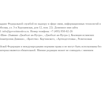
дано Федеральной службой по надзору в сфере связи, информационных технологий и
сква, ул. 3-я Хорошевская, дом 12, пом. 22). Доменное имя сайта
 info@govoritmoskva.ru. Номер телефона: +7 (495) 950-62-26
ш-Шам» (бывшая «Джабхат ан-Нусра», «Джебхат ан-Нусра»), Коалиция исламских
изантропик Дивижн», «Братство» Корчинского, «Артподготовка», Религиозная
ссийской Федерации и международными нормами права и не могут быть использованы без
материал является обязательной. Мнение редакции может не совпадать с мнением